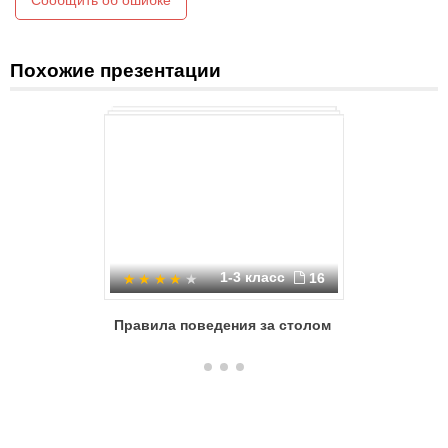
Сообщить об ошибке
Похожие презентации
1-3 класс
16
Правила поведения за столом
Уроки эт