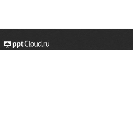
© 2014 — 2026 Облачный хостинг презентаций
Email:
support@pptcloud.ru
Проект
Популярные разделы
О сайте
ОБЖ
История
Химия
Как сделать презентацию
Физкультура
Астрономия
Правообладателям
География
Биология
Форма обратной связи
Иностранные языки
Сообщить об ошибке
Шаблоны для презентаций