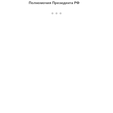
Полномочия Президента РФ
Констит