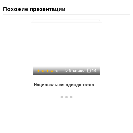
Похожие презентации
5-8 класс
14
Национальная одежда татар
Исламск