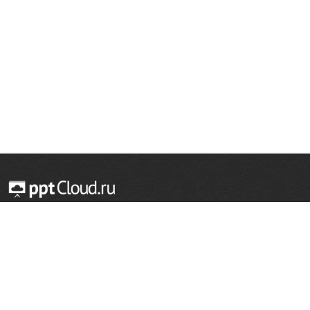
© 2014 — 2026 Облачный хостинг презентаций
Email:
support@pptcloud.ru
Проект
Популярные разделы
О сайте
ОБЖ
История
Химия