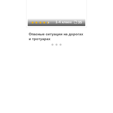
1-4 класс
35
Опасные ситуации на дорогах
Дорожная
и тротуарах
школьни