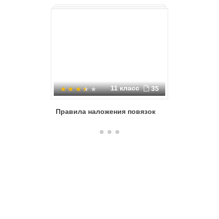
11 класс
35
Правила наложения повязок
Травма 