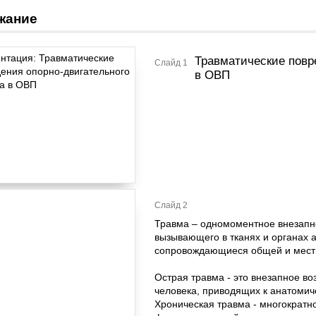
жание
Травматические повр
Слайд 1
в ОВП
Слайд 2
Травма – одномоментное внезапно
вызывающего в тканях и органах
сопровождающиеся общей и мест
Острая травма - это внезапное в
человека, приводящих к анатоми
Хроническая травма - многократно