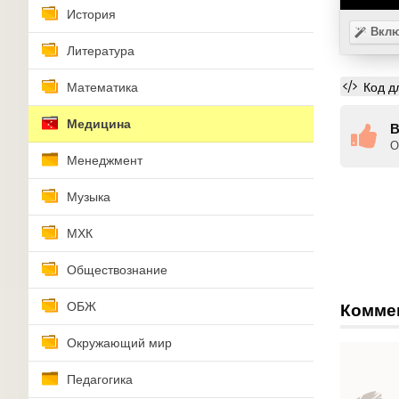
История
Вклю
Литература
Код д
Математика
Медицина
В
О
Менеджмент
Музыка
МХК
Обществознание
ОБЖ
Комме
Окружающий мир
Педагогика