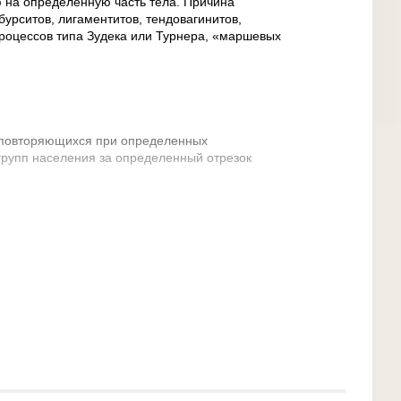
 на определенную часть тела. Причина
урситов, лигаментитов, тендовагинитов,
роцессов типа Зудека или Турнера, «маршевых
, повторяющихся при определенных
групп населения за определенный отрезок
ый, сельскохозяйственный, строительный,
транспортный, уличный, спортивный, бытовой);
я, бури и наводнения, пожары и катастрофы и
едствия.