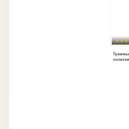
Травмы
лопатк