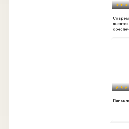
Соврем
анестез
обеспеч
терапии
травма
Психол