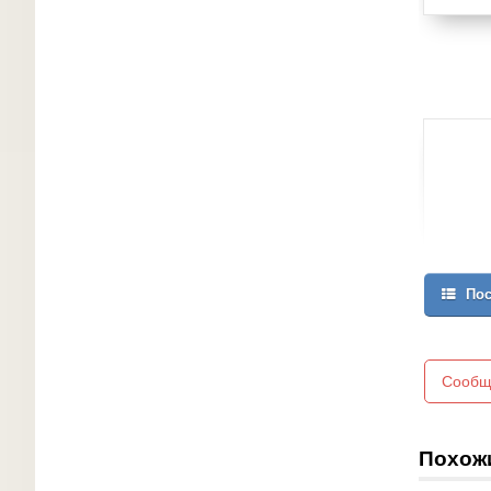
Пос
Сообщ
Похож