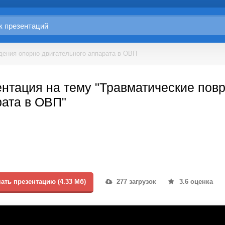
дения опорно-двигательного аппарата в ОВП
нтация на тему "Травматические пов
ата в ОВП"
ать презентацию (4.33 Мб)
277 загрузок
3.6 оценка