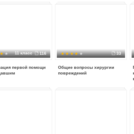
11 класс
116
33
зация первой помощи
Общие вопросы хирургии
давшим
повреждений