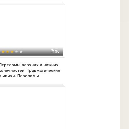
90
Переломы верхних и нижних
конечностей. Травматические
вывихи. Переломы
позвоночника и переломы
костей таза