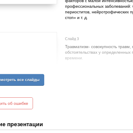
факторов с малой интенсивностью
профессиональных заболеваний: б
периоститов, нейротрофических п
стоп» и т. д.
Слайд 3
Травматизм- совокупность травм
обстоятельствах у определенных 
времени.
Виды травматизма:
1) производственный (промышленн
мотреть все слайды
транспортный и прочий);
2) непроизводственный (дорожно-
3) детский; 4) гериатрический;
5) умышленный;
6) военный;
ить об ошибке
7) экстремальный - землетрясени
другие социальные и стихийные б
ие презентации