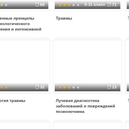
5-11 класс
66
71
енные принципы
Травмы
иологического
ения и интенсивной
 у больных с
тическим шоком
32
13
огия травмы
Лучевая диагностика
заболеваний и повреждений
позвоночника