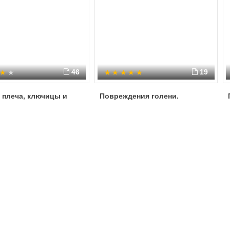
46
19
 плеча, ключицы и
Повреждения голени.
и