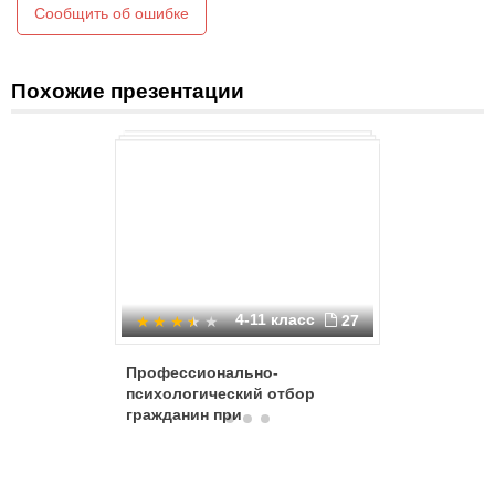
Сообщить об ошибке
предприятиями на период мобилизации и военного
времени.
Похожие презентации
4-11 класс
27
Профессионально-
Воинская
психологический отбор
воинский
гражданин при
первоначальной постановке
на воинский учет