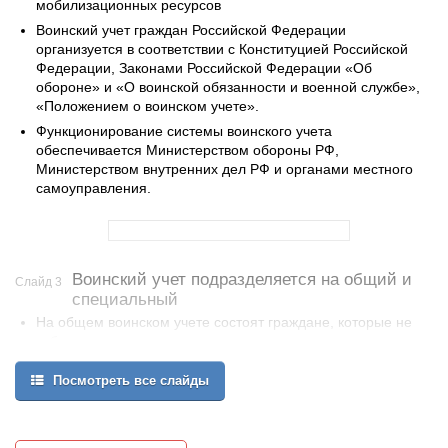
мобилизационных ресурсов
Воинский учет граждан Российской Федерации
организуется в соответствии с Конституцией Российской
Федерации, Законами Российской Федерации «Об
обороне» и «О воинской обязанности и военной службе»,
«Положением о воинском учете».
Функционирование системы воинского учета
обеспечивается Министерством обороны РФ,
Министерством внутренних дел РФ и органами местного
самоуправления.
Воинский учет подразделяется на общий и
Слайд 3
специальный
На общем воинском учете состоят граждане, которые не
забронированы за предприятиями, учреждениями и
организациями независимо от ведомственной
подчиненности и форм собственности на период
Посмотреть все слайды
мобилизации и военного времени.
На специальном воинском учете состоят граждане, которые
в установленном порядке бронируются (закрепляются) за