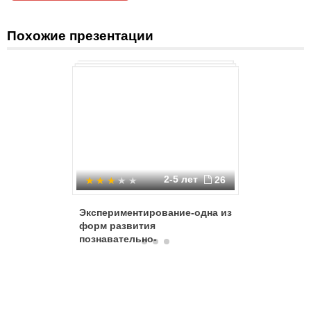
метод экспериментирования.
Похожие презентации
2-5 лет
26
Экспериментирование-одна из
Корень
форм развития
познавательно-
исследовательской
деятельности воспитанников