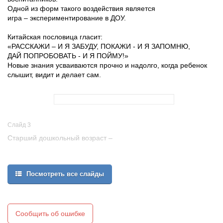
Одной из форм такого воздействия является
игра – экспериментирование в ДОУ.
Китайская пословица гласит:
«РАССКАЖИ – И Я ЗАБУДУ, ПОКАЖИ - И Я ЗАПОМНЮ,
ДАЙ ПОПРОБОВАТЬ - И Я ПОЙМУ!»
Новые знания усваиваются прочно и надолго, когда ребенок
слышит, видит и делает сам.
Слайд 3
Старший дошкольный возраст –
самоценный этап развития познавательной активности ребенка,
под которым понимается не только процесс усвоения знаний,
Посмотреть все слайды
умений и навыков, а главным образом, поиск знаний,
приобретение знаний самостоятельно или совместно с
взрослым под его тактичным руководством.
Одним из эффективных методов познания закономерностей и
явлений окружающего мира является
Сообщить об ошибке