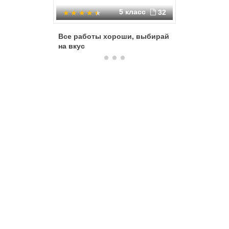
5 класс
32
Все работы хороши, выбирай
Професс
на вкус