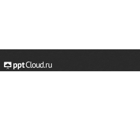
© 2014 — 2026 Облачный хостинг презентаций
Email:
support@pptcloud.ru
Проект
Популярные разделы
О сайте
ОБЖ
История
Химия
Как сделать презентацию
Физкультура
Астрономия
Правообладателям
География
Биология