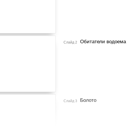
Обитатели водоема
Слайд 2
Болото
Слайд 3