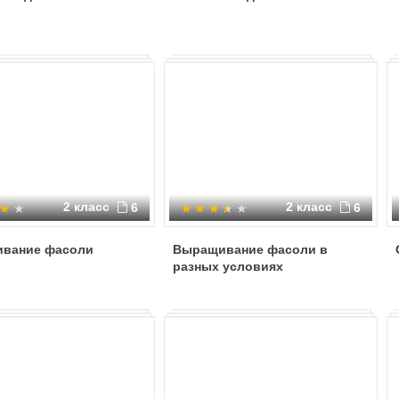
2 класс
2 класс
6
6
вание фасоли
Выращивание фасоли в
разных условиях