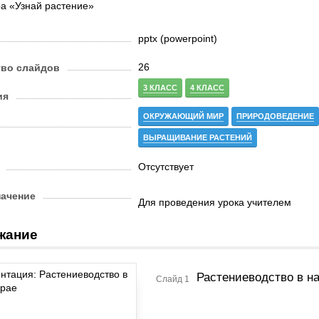
а «Узнай растение»
pptx (powerpoint)
26
тво слайдов
3 КЛАСС
4 КЛАСС
ия
ОКРУЖАЮЩИЙ МИР
ПРИРОДОВЕДЕНИЕ
ВЫРАЩИВАНИЕ РАСТЕНИЙ
Отсутствует
начение
Для проведения урока учителем
жание
Растениеводство в н
Слайд 1