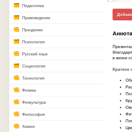
Педагогика
Добави
Правоведение
Праздники
Аннота
Психология
Презентац
благодаря
Русский язык
в жизни с
Социология
Краткое 
Технология
Об
Ра
Физика
По
Кр
Физкультура
Ов
Фи
Философия
Пл
Химия
Цв