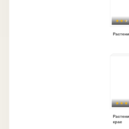
Растен
Растен
крае