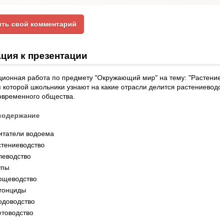
ть свой комментарий
ция к презентации
ионная работа по предмету "Окружающий мир" на тему: "Растение
 которой школьники узнают на какие отрасли делится растениеводс
овременного общества.
содержание
итатели водоема
стениеводство
леводство
упы
ощеводство
тонциды
одоводство
етоводство