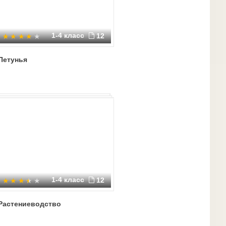
1-4 класс
12
Петунья
1-4 класс
12
Растениеводство