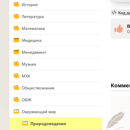
История
Код д
Литература
В
Математика
О
Медицина
Менеджмент
Музыка
МХК
Комме
Обществознание
ОБЖ
Окружающий мир
Природоведение