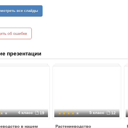
мотреть все слайды
ить об ошибке
ие презентации
4 класс
5 класс
19
12
иеводство в нашем
Растениеводство