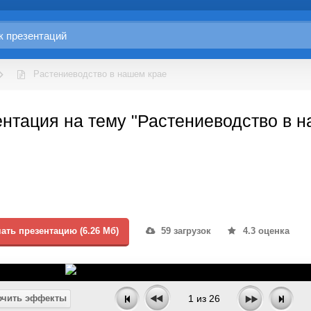
Растениеводство в нашем крае
нтация на тему "Растениеводство в н
ать презентацию (6.26 Мб)
59 загрузок
4.3 оценка
чить эффекты
1
из
26