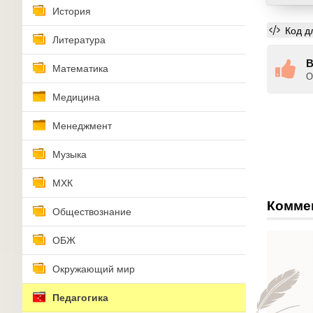
История
Код д
Литература
В
Математика
О
Медицина
Менеджмент
Музыка
МХК
Комме
Обществознание
ОБЖ
Окружающий мир
Педагогика