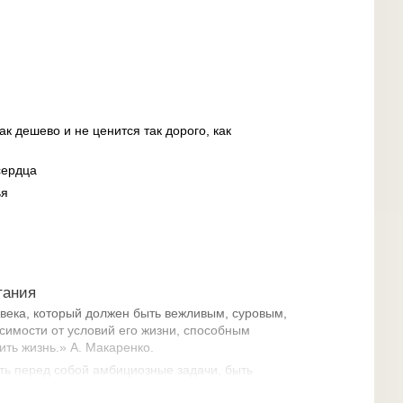
ак дешево и не ценится так дорого, как
сердца
ья
тания
овека, который должен быть вежливым, суровым,
имости от условий его жизни, способным
ить жизнь.» А. Макаренко.
ть перед собой амбициозные задачи, быть
научной, производственной,