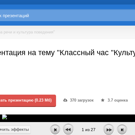
а речи и культура поведения"
нтация на тему "Классный час "Культу
ать презентацию (0.23 Мб)
370 загрузок
3.7 оценка
чить эффекты
1
из
27