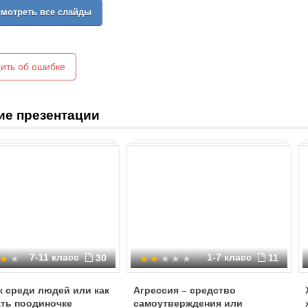
предпринимательской и культур
мотреть все слайды
Объяснить, что такое речевое 
человека, что надо быть остор
соответствующим поступкам и 
языку;воспитывать и прививать 
ить об ошибке
ие презентации
7-11 класс
1-7 класс
30
11
 среди людей или как
Агрессия – средство
ть поодиночке
самоутверждения или