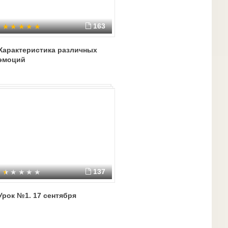
163
Характеристика различных
эмоций
137
Урок №1. 17 сентября