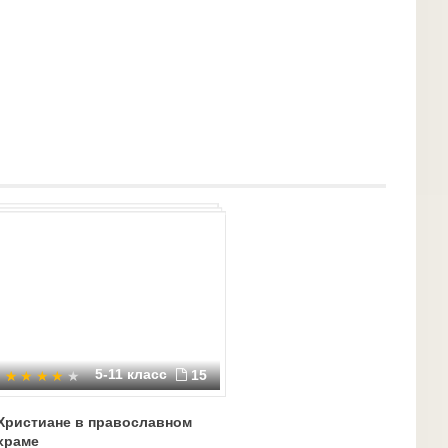
ологической деятельности». Н. В. Федоров.
поведение и каково его значение в жизни
ожным в мыслях и словах, ибо они приводят к
последствиям; воспитывать любовь и уважение к
культуру мысли и культуру слова.
5-11 класс
15
Христиане в православном
храме