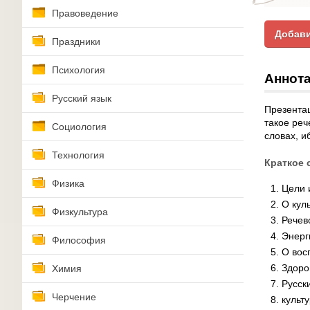
Правоведение
Добави
Праздники
Психология
Аннота
Русский язык
Презентац
такое реч
Социология
словах, и
Технология
Краткое 
Физика
Цели 
О кул
Физкультура
Речев
Энерг
Философия
О вос
Здоро
Химия
Русск
Черчение
культ