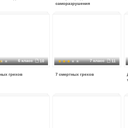
саморазрушения
6 класс
7 класс
10
11
ных грехов
7 смертных грехов