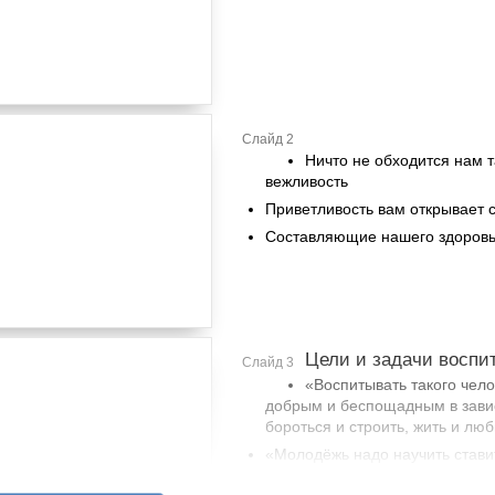
Слайд 2
Ничто не обходится нам т
вежливость
Приветливость вам открывает 
Составляющие нашего здоров
Цели и задачи воспи
Слайд 3
«Воспитывать такого чел
добрым и беспощадным в завис
бороться и строить, жить и люб
«Молодёжь надо научить стави
самодостаточной, успешной в 