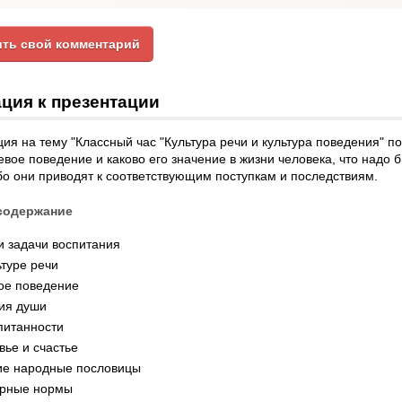
ть свой комментарий
ция к презентации
ия на тему "Классный час "Культура речи и культура поведения" по
евое поведение и каково его значение в жизни человека, что надо
бо они приводят к соответствующим поступкам и последствиям.
содержание
и задачи воспитания
ьтуре речи
ое поведение
ия души
питанности
вье и счастье
ие народные пословицы
урные нормы