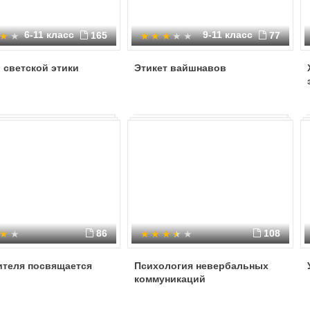
6-11 класс
9-11 класс
165
77
 светской этики
Этикет вайшнавов
86
108
ителя посвящается
Психология невербальных
коммуникаций