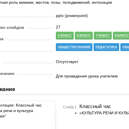
тная роль мимики, жестов, позы, телодвижений, интонации
pptx (powerpoint)
27
тво слайдов
5 КЛАСС
6 КЛАСС
7 КЛАСС
8 КЛАСС
ия
ОБЩЕСТВОЗНАНИЕ
ПЕДАГОГИКА
ОБ
Отсутствует
начение
Для проведения урока учителем
жание
Классный час
Слайд 1
«КУЛЬТУРА РЕЧИ И КУЛ