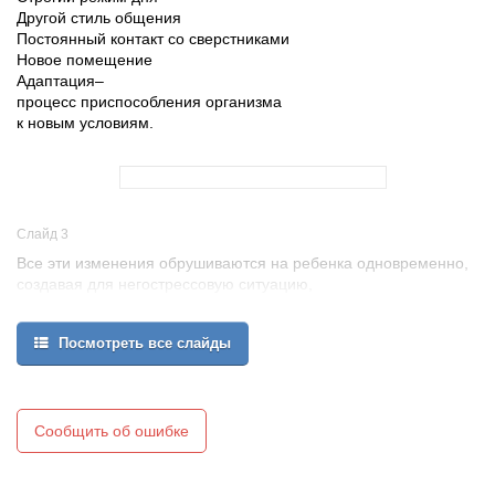
Другой стиль общения
Постоянный контакт со сверстниками
Новое помещение
Адаптация–
процесс приспособления организма
к новым условиям.
Слайд 3
Все эти изменения обрушиваются на ребенка одновременно,
создавая для негострессовую ситуацию,
которая без специальной организацииможет привестик
невротическим реакциям:
Посмотреть все слайды
- капризы,
- страхи, - отказ от еды, - частые болезни.
Сообщить об ошибке