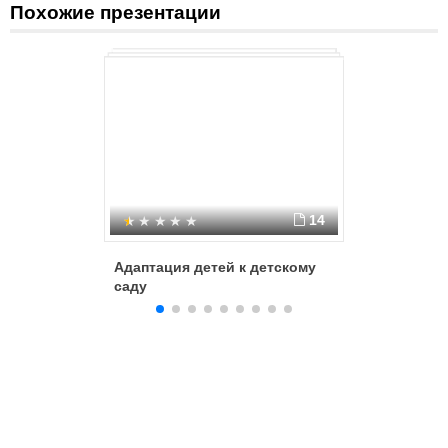
Похожие презентации
14
Адаптация детей к детскому
Газета в
саду
группе "
детском 