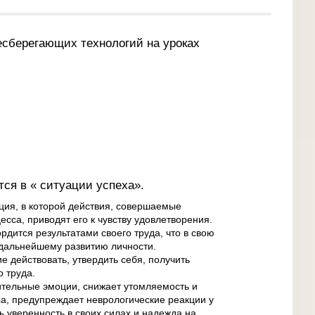
сберегающих технологий на уроках
ся в « ситуации успеха».
ация, в которой действия, совершаемые
сса, приводят его к чувству удовлетворения.
рдится результатами своего труда, что в свою
 дальнейшему развитию личности.
е действовать, утвердить себя, получить
о труда.
ительные эмоции, снижает утомляемость и
са, предупреждает неврологические реакции у
ть уверенность в своих силах и надежда на