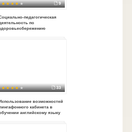
9
Социально-педагогическая
деятельность по
здоровьесбережению
33
Использование возможностей
лингафонного кабинета в
обучении английскому языку