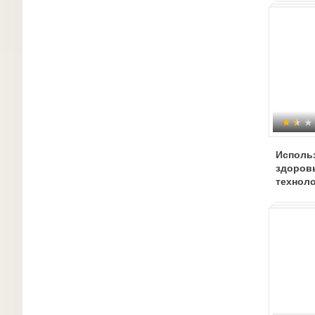
Исполь
здоров
техноло
матема