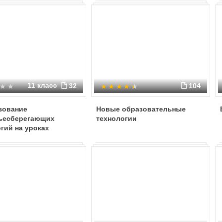
11 класс
32
104
зование
Новые образовательные
ьесберегающих
технологии
гий на уроках
тики