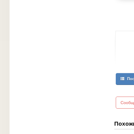
Пос
Сообщ
Похож