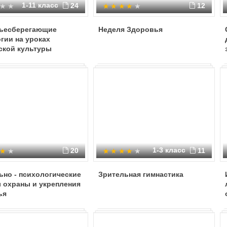
1-11 класс
24
12
ьесберегающие
Неделя Здоровья
гии на уроках
ской культуры
1-3 класс
20
11
но - психологические
Зрительная гимнастика
 охраны и укрепления
ья