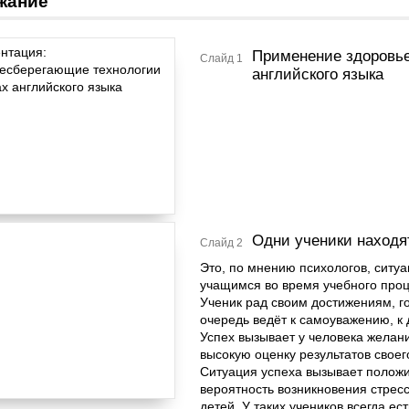
жание
Применение здоровье
Слайд 1
английского языка
Одни ученики находят
Слайд 2
Это, по мнению психологов, ситу
учащимся во время учебного проце
Ученик рад своим достижениям, го
очередь ведёт к самоуважению, к
Успех вызывает у человека желани
высокую оценку результатов своег
Ситуация успеха вызывает полож
вероятность возникновения стрес
детей. У таких учеников всегда ес