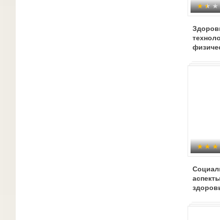
Здоров
техноло
физиче
Социаль
аспекты
здоров