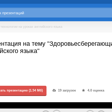
ехнологии на уроках английского языка
нтация на тему "Здоровьесберегающи
йского языка"
ать презентацию (1.54 Мб)
19 загрузок
4.0 оценка