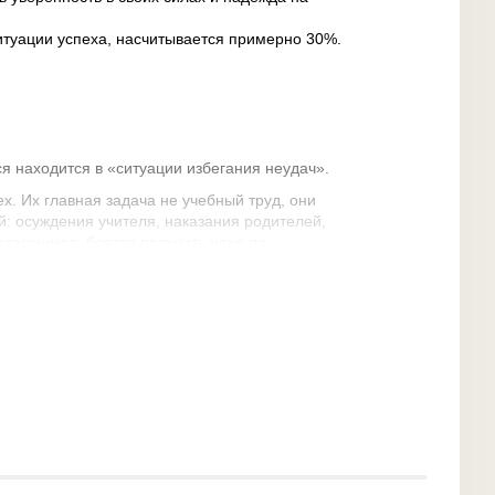
итуации успеха, насчитывается примерно 30%.
я находится в «ситуации избегания неудач».
ех. Их главная задача не учебный труд, они
й: осуждения учителя, наказания родителей,
классников, боятся получить удар по
 пытается вовлечь их в учебный процесс, а в
ции:
;
учебной деятельностью;
тельности;