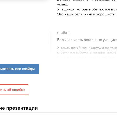
успех.
Учащихся, которые обучаются в с
Это наши отличники и хорошисты.
Слайд 3
Большая часть остальных учащихс
У таких детей нет надежды на усп
стремятся избежать неприятносте
боятся упасть в глазах своих одно
собственному самолюбию. Учитель
ответ наблюдает следующие реак
мотреть все слайды
безынициативность;
отчуждение учебной деятельности
отторжение всего, что связано с 
снижение значимости учебной дея
ить об ошибке
ие презентации