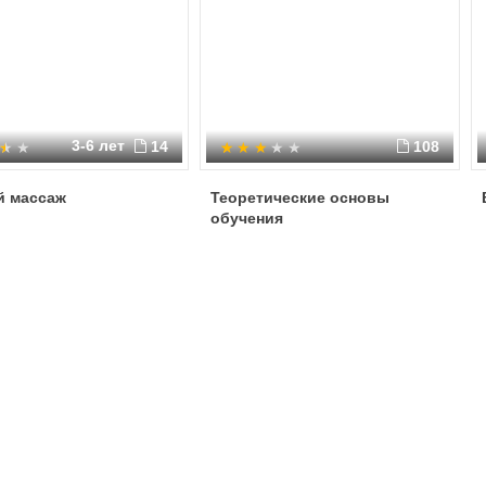
3-6 лет
14
108
й массаж
Теоретические основы
обучения