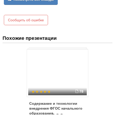
Сообщить об ошибке
Похожие презентации
78
Содержание и технологии
Информа
внедрения ФГОС начального
методич
образования
образов