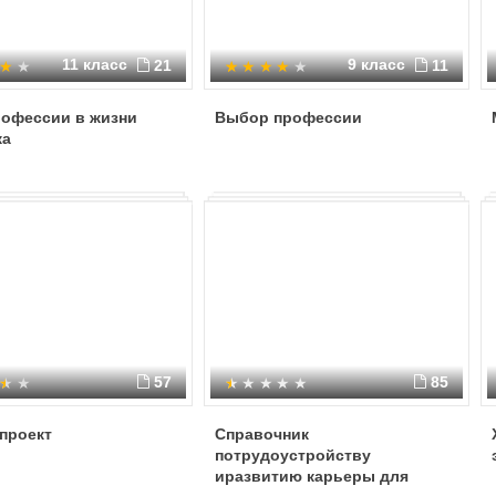
11 класс
9 класс
21
11
рофессии в жизни
Выбор профессии
ка
57
85
проект
Справочник
потрудоустройству
иразвитию карьеры для