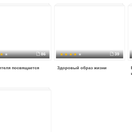
студентов ивыпускников
86
39
ителя посвящается
Здоровый образ жизни