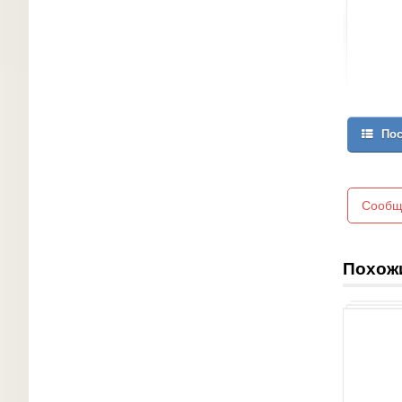
Пос
Сообщ
Похож