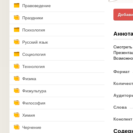
Правоведение
Добави
Праздники
Психология
Аннота
Русский язык
Смотреть 
Презентац
Социология
Возможнос
Технология
Формат
Физика
Количес
Физкультура
Аудитор
Философия
Слова
Химия
Конспект
Черчение
Содер