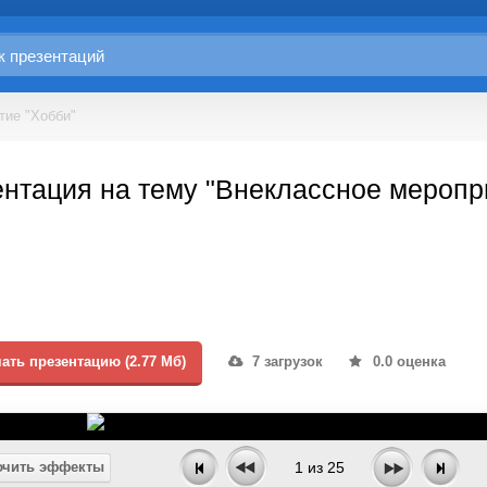
тие "Хобби"
нтация на тему "Внеклассное меропр
ать презентацию (2.77 Мб)
7 загрузок
0.0 оценка
чить эффекты
1
из
25