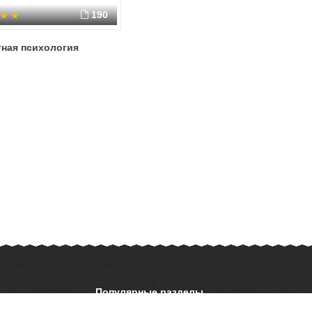
190
тная психология
Популярные разделы
ОБЖ
История