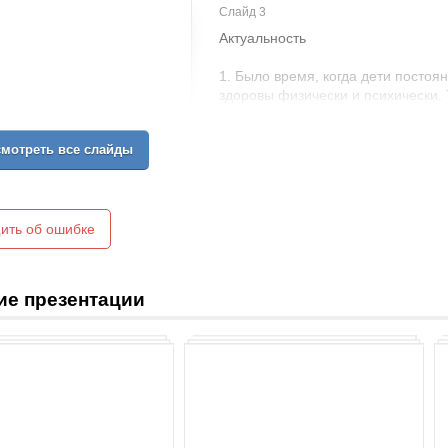
Слайд 3
Актуальность
1. Было время, когда дети постоя
здоровы физически и психически. 
количество детей, которые тратят 
компьютером. Когда сегодня прося
мотреть все слайды
некоторые кроме компьютерных иг
2. А многие считают, что соврем
времени, это абсолютно не так. О
правильной. В первую очередь са
своими свободными вечерами ил
ить об ошибке
3. Многие из нас еще в детстве 
известные люди, и мы хотим быть
доктором или известным журналис
ие презентации
даже мечтаем быть президентом. 
С возрастом наши взгляды меняют
нас устраивают. Мы более реально
профессию выберем, зависит наш
ответственных моментов в нашей ж
одна единственная, твоя. Считают,
на работу, а вечером с радостью 
правильно выбрать профессию. Ка