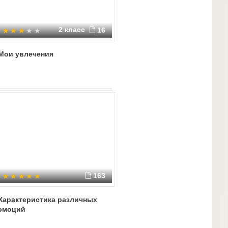
2 класс
16
Мои увлечения
163
Характеристика различных
эмоций