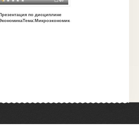
67
Презентация по дисциплине
ЭкономикаТема:Микроэкономика
Химия
Физкультура