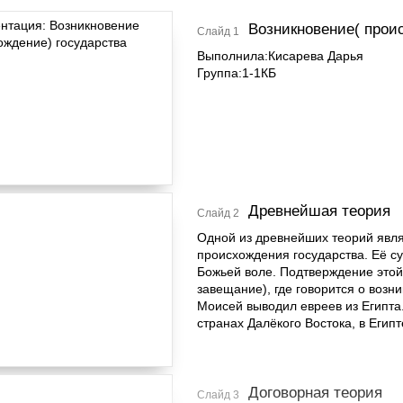
Возникновение( прои
Слайд 1
Выполнила:Кисарева Дарья
Группа:1-1КБ
Древнейшая теория
Слайд 2
Одной из древнейших теорий явля
происхождения государства. Её сут
Божьей воле. Подтверждение это
завещание), где говорится о возн
Моисей выводил евреев из Египта
странах Далёкого Востока, в Египт
Договорная теория
Слайд 3