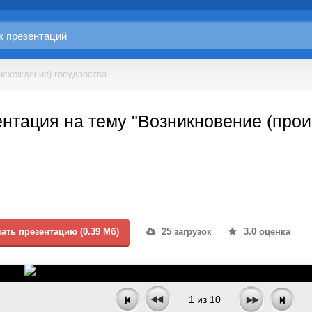
исхождение) государства
нтация на тему "Возникновение (прои
ать презентацию (0.39 Мб)
25 загрузок
3.0 оценка
1
из
10