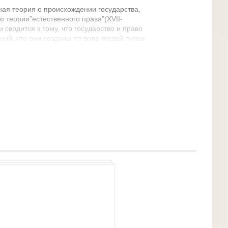
ная теория о происхождении государства,
ю теории”естественного права”(XVII-
и сводится к тому, что государство и право
ний, что они созданы по воле людей путем
ты собственности, жизни и свободы людей.
и а процессе возникновения государства в
борьбе между патрициями и плебеями за
ишли к компромиссу- соглашения.