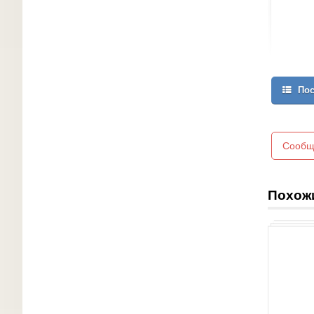
Пос
Сообщ
Похож