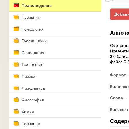
Правоведение
Добави
Праздники
Психология
Аннота
Русский язык
Смотреть 
Презентац
Социология
3.0 балла
файла 0.
Технология
Формат
Физика
Количес
Физкультура
Слова
Философия
Конспект
Химия
Содер
Черчение