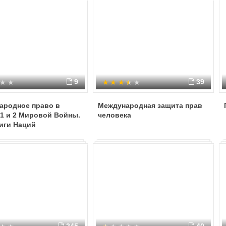
9
39
ародное право в
Международная защита прав
1 и 2 Мировой Войны.
человека
иги Наций