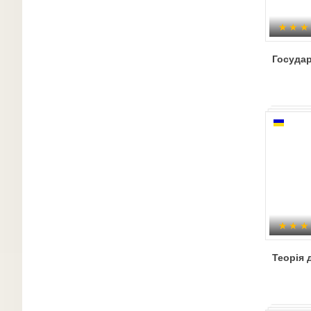
Государ
Теорія 