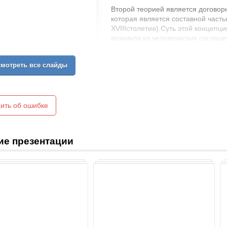
Второй теорией является договор
которая является составной часть
XVIIIстолетие).Суть этой концепци
возникли из человеческих соглаше
общественного договора для защи
Элементы этой теории можно найт
мотреть все слайды
Старинном Риме, когда точилась 
государственную власть и они пр
ить об ошибке
ие презентации