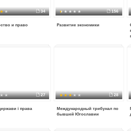
34
156
ство и право
Развитие экономики
27
28
держави і права
Международный трибунал по
бывшей Югославии