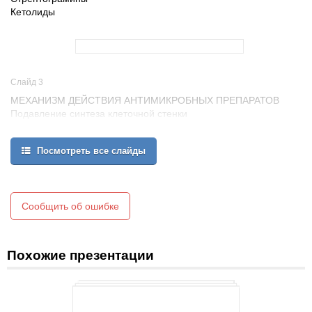
Кетолиды
Слайд 3
МЕХАНИЗМ ДЕЙСТВИЯ АНТИМИКРОБНЫХ ПРЕПАРАТОВ
Подавление синтеза клеточной стенки
Бета-лактамы, гликопептиды, фосфомицин
Подавление биосинтеза белков
Посмотреть все слайды
Аминогликозиды, линкозамиды, макролиды, тетрациклин,
хлорамфеникол, оксазолидиноны, кетолиды
Антагонисты фолиевой кислоты
Сульфаниламиды, триметоприм, ко-тримоксазол
Повреждение цитоплазматической мембраны
Сообщить об ошибке
Аминогликозиды, полимиксин, колистин, амфотерицин В
Ингибирование синтеза нуклеиновых кислот
Рифампицин, хинолоны, фузидиевая кислота
Похожие презентации