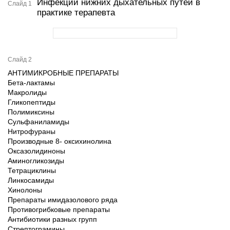
Инфекции нижних дыхательных путей в
Слайд 1
практике терапевта
Слайд 2
АНТИМИКРОБНЫЕ ПРЕПАРАТЫ
Бета-лактамы
Макролиды
Гликопептиды
Полимиксины
Сульфаниламиды
Нитрофураны
Производные 8- оксихинолина
Оксазолидиноны
Аминогликозиды
Тетрациклины
Линкосамиды
Хинолоны
Препараты имидазолового ряда
Противогрибковые препараты
Антибиотики разных групп
Стрептограмины