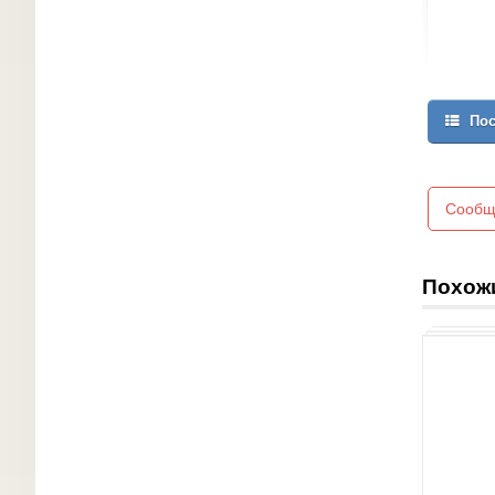
Пос
Сообщ
Похож