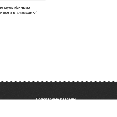
ие мультфильма
е шаги в анимацию"
Популярные разделы
ОБЖ
История
ать презентацию
Астрономия
География