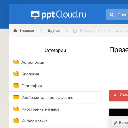
Главная
Другое
История лепки из пластили
Презе
Категории
Астрономия
Биология
География
Скач
Изобразительное искусство
Иностранные языки
Информатика
Вклю