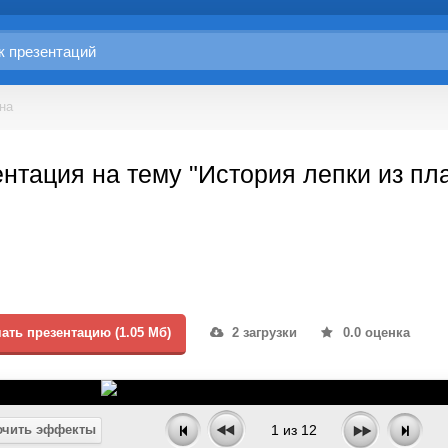
на
нтация на тему "История лепки из пл
ать презентацию (1.05 Мб)
2 загрузки
0.0 оценка
чить эффекты
1
из
12