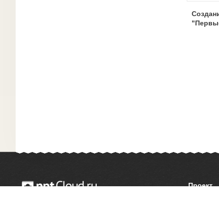
Создан
"Первы
Проект
О сайте
© 2014 — 2026 Облачный хостинг презентаций
Как сдел
Email:
support@pptcloud.ru