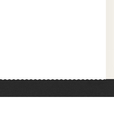
Химия
Физкультура
Биология
Иностранные языки