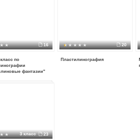
16
20
класс по
Пластилинография
линографии
илиновые фантазии"
3 класс
23