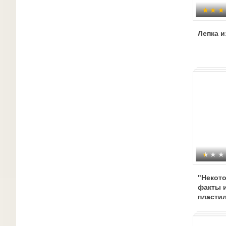
Лепка и
"Некот
факты 
пласти