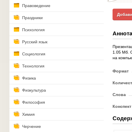
Правоведение
Добави
Праздники
Психология
Аннота
Русский язык
Презентац
1.05 Мб. 
Социология
на компь
Технология
Формат
Физика
Количес
Физкультура
Слова
Философия
Конспект
Химия
Содер
Черчение