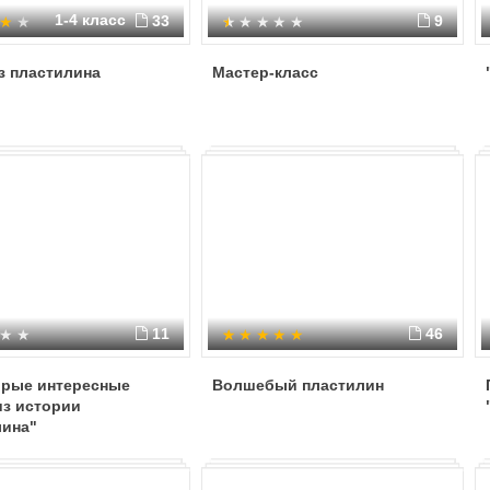
1-4 класс
33
9
з пластилина
Мастер-класс
11
46
орые интересные
Волшебый пластилин
из истории
лина"