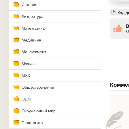
История
Код д
Литература
В
Математика
О
Медицина
Менеджмент
Музыка
МХК
Комме
Обществознание
ОБЖ
Окружающий мир
Педагогика