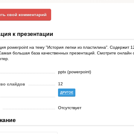
ть свой комментарий
ция к презентации
ия powerpoint на тему "История лепки из пластилина". Содержит 1
Самая большая база качественных презентаций. Смотрите онлайн 
ютер.
pptx (powerpoint)
12
тво слайдов
ДРУГОЕ
Отсутствует
жание