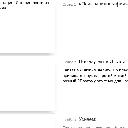
«Пластилинография»
Слайд 1
Почему мы выбрали 
Слайд 2
Ребята мы любим лепить. Но плас
прилипает к рукам, третий мягкий,
разный ?Поэтому эта тема для нас
Узнаем:
Слайд 3
Где и когда появился первый плас