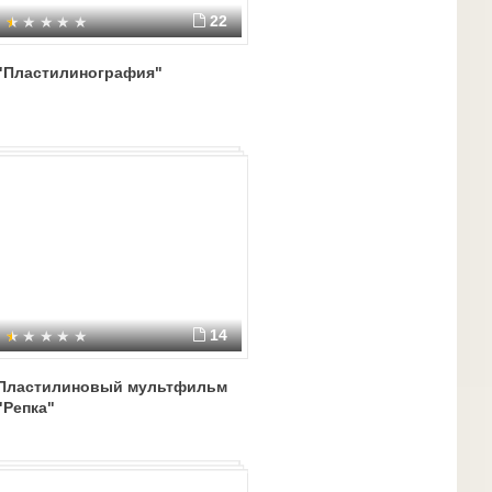
22
"Пластилинография"
14
Пластилиновый мультфильм
"Репка"