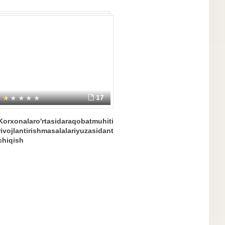
17
Korxonalaro'rtasidaraqobatmuhitiniyanada
rivojlantirishmasalalariyuzasidantakliflarishlab
chiqish