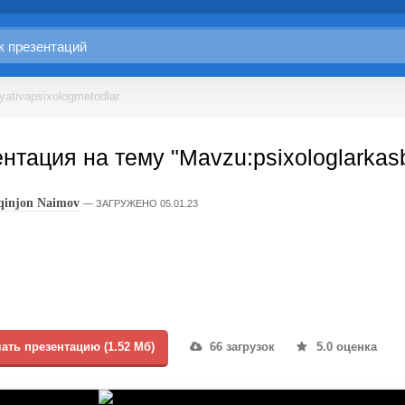
yativapsixologmetodlar.
нтация на тему "Mavzu:psixologlarkasbi
lqinjon Naimov
ЗАГРУЖЕНО 05.01.23
ать презентацию (1.52 Мб)
66 загрузок
5.0 оценка