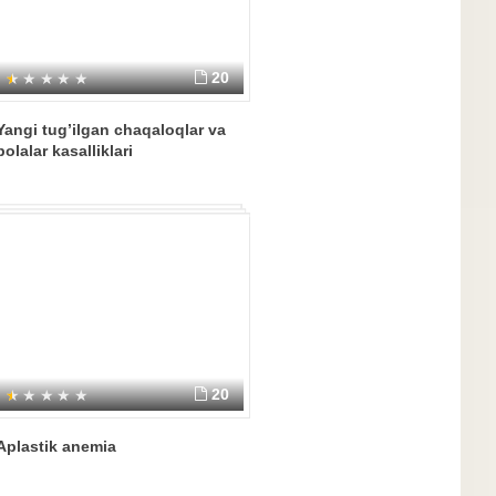
20
Yangi tug’ilgan chaqaloqlar va
bolalar kasalliklari
20
Aplastik anemia