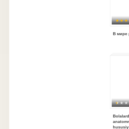
В мире 
Bolalard
anatomn
hususiya