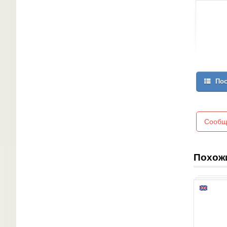
Пос
Сообщ
Похож