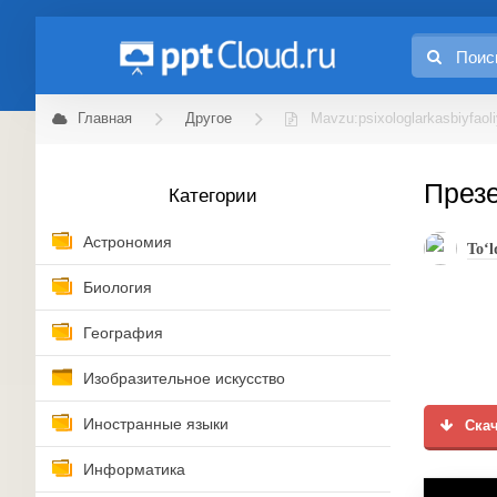
Главная
Другое
Mavzu:psixologlarkasbiyfaoli
Презе
Категории
Астрономия
To‘
Биология
География
Изобразительное искусство
Иностранные языки
Скач
Информатика