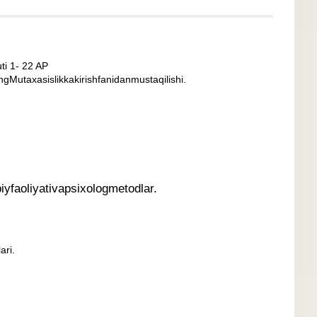
uti 1- 22 AP
gMutaxasislikkakirishfanidanmustaqilishi.
yfaoliyativapsixologmetodlar.
ari.