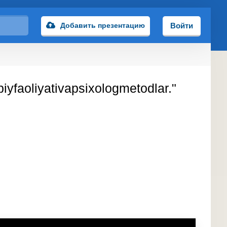
Добавить презентацию
Войти
yfaoliyativapsixologmetodlar."