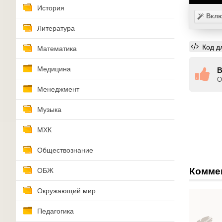
История
Вклю
Литература
Код д
Математика
Медицина
В
О
Менеджмент
Музыка
МХК
Обществознание
Комме
ОБЖ
Окружающий мир
Педагогика