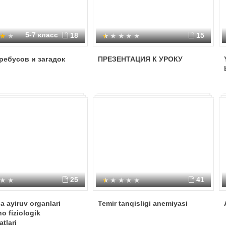
5-7 класс
18
15
ребусов и загадок
ПРЕЗЕНТАЦИЯ К УРОКУ
25
41
a ayiruv organlari
Temir tanqisligi anemiyasi
o fiziologik
tlari