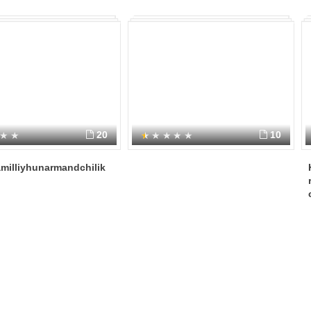
20
10
milliyhunarmandchilik