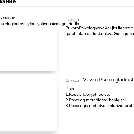
жание
Слайд 1
BuxoroPsixologiyavaXorijiytillarinstit
guruhtalabasiBerdiqulovaGulnigornin
Mavzu:Psixologlarkasbi
Слайд 2
Reja:
1.Kasbiy faoliyathaqida.
2.Psixolog metodlarkelibchiqishi.
3.Psixologik metodvazifalarivaguruhl