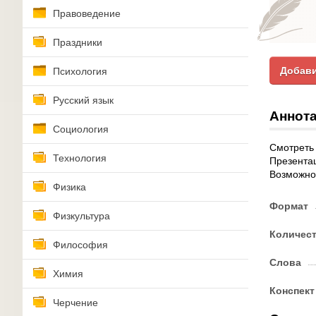
Правоведение
Праздники
Добави
Психология
Русский язык
Аннота
Социология
Смотреть 
Технология
Презентац
Возможнос
Физика
Формат
Физкультура
Количес
Философия
Слова
Химия
Конспект
Черчение