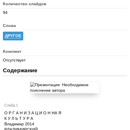
Количество слайдов
94
Слова
ДРУГОЕ
Конспект
Отсутствует
Содержание
Слайд 1
О Р Г А Н И З А Ц И О Н НА Я
К У Л Ь Т У Р А
Владимир 2014
ВЛАДИМИРСКИЙ