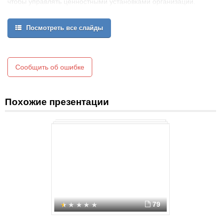
чтобы управлять ценностными установками организации.
Т. Питерс, Р. Уотермен
ОРГАНИЗАЦИОННОЯ (КОРПОРАТИВНАЯ) КУЛЬТУРАэто набор
Посмотреть все слайды
поддерживаемых организацией основополагающих ценностей
и стандартов, убеждений, этических норм, верований и
ожиданий, которые бездоказательно принимаются
большинством сотрудников, задают людям ориентиры их
деятельности и определяют способ объединения и
Сообщить об ошибке
согласованность действий управленческого звена, структурных
единиц и отдельных сотрудников
Похожие презентации
79