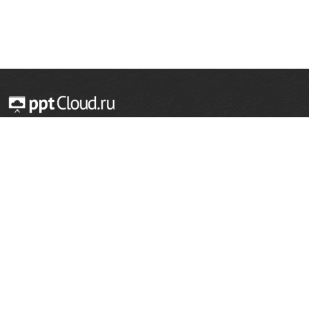
© 2014 — 2026 Облачный хостинг презентаций
Email:
support@pptcloud.ru
Проект
Популярные разделы
О сайте
ОБЖ
История
Химия
Как сделать презентацию
Физкультура
Астрономия
Правообладателям
География
Биология
Форма обратной связи
Иностранные языки
Сообщить об ошибке