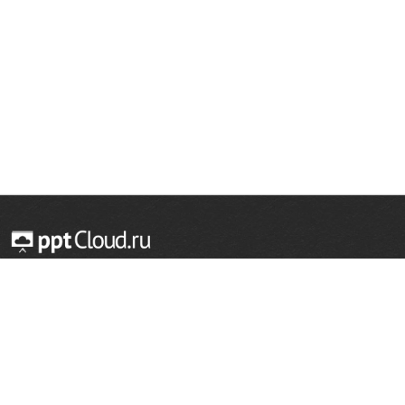
© 2014 — 2026 Облачный хостинг презентаций
Email:
support@pptcloud.ru
Проект
Популярные разделы
О сайте
ОБЖ
История
Химия
Как сделать презентацию
Физкультура
Астрономия