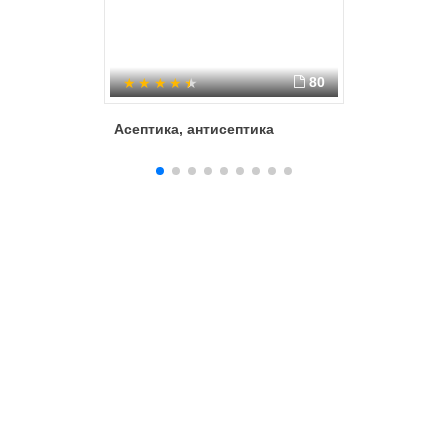
80
Асептика, антисептика
Антисеп