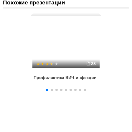
Похожие презентации
28
Профилактика ВИЧ-инфекции
Инфекци
семье