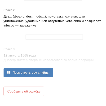
Слайд 2
Дез... (франц. des..., dés...), приставка, означающая
уничтожение, удаление или отсутствие чего-либо и позднелат.
infectio — заражение
Слайд 3
12 августа 1865 года
Джозеф Листер впервые использовал во время операции
карболовую кислоту (фенол) для дезинфекции инструментов и
рук хирурга
Посмотреть все слайды
Сообщить об ошибке