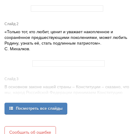
Слайд 2
«Только тот, кто любит, ценит и уважает накопленное и
сохранённое предшествующими поколениями, может любить
Родину, узнать её, стать подлинным патриотом».
С. Михалков.
Слайд 3
В основном законе нашей страны – Конституции – сказано, что
мы, народ Российской Федерации принимаем Конституцию
Российской Федерации:
- чтя память предков, передавшим нам любовь и уважение к
Посмотреть все слайды
Отечеству, веру в добро и справедливость,
- сохраняя исторически сложившееся государственное
единство,
- исходя из ответственности за свою Родину перед нынешним и
будущим поколением,
Сообщить об ошибке