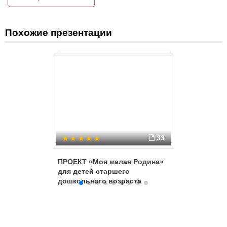
- соединённые общей судьбой своей земли,
- стремясь обеспечить благополучие и процветание России.
Похожие презентации
33
ПРОЕКТ «Моя малая Родина»
Родной 
для детей старшего
знай!
дошкольного возраста