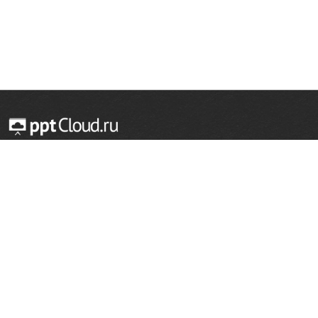
© 2014 — 2026 Облачный хостинг презентаций
Email:
support@pptcloud.ru
Проект
Популярные разделы
О сайте
ОБЖ
История
Химия
Как сделать презентацию
Физкультура
Астрономия
Правообладателям
География
Биология
Форма обратной связи
Иностранные языки