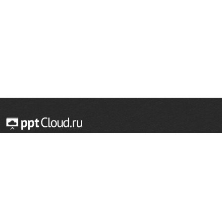
© 2014 — 2026 Облачный хостинг презентаций
Email:
support@pptcloud.ru
Проект
Популярные разделы
О сайте
ОБЖ
История
Химия
Как сделать презентацию
Физкультура
Астрономия