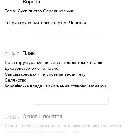
Європи
Тема. Суспільство Cередньовіччя
Творча група вчителів історії м. Черкаси
План
Слайд 2
Нова структура суспільства і теорія трьох станів
Духовенство біле та чорне
Світські феодали та система васалітету
Селянство.
Королівська влада і виникнення ствнової монархії
Основні поняття
Слайд 3
Стани – великі групи населення, які вирізняються своїми
спадковими правами та обов’язками
Сеньйор – вищий феодал щодо нижчого