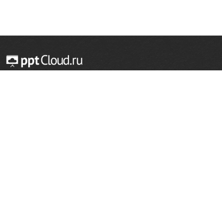
© 2014 — 2026 Облачный хостинг презентаций
Email:
support@pptcloud.ru
Проект
Популярные разделы
О сайте
ОБЖ
История
Химия
Как сделать презентацию
Физкультура
Астрономия
Правообладателям
География
Биология
Форма обратной связи
Иностранные языки
Сообщить об ошибке
Шаблоны для презентаций