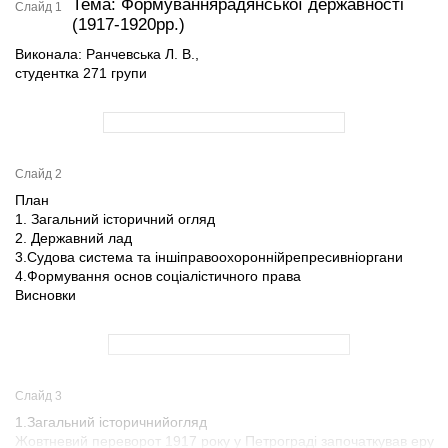
Тема: Формуваннярадянської державності
Слайд 1
(1917-1920рр.)
Виконала: Ранчевська Л. В.,
студентка 271 групи
Слайд 2
План
1. Загальний історичний огляд
2. Державний лад
3.Судова система та іншіправоохороннійрепресивніоргани
4.Формування основ соціалістичного права
Висновки
Слайд 3
1.Загальний історичнийогляд
Жовтневий переворот 1917 року у Петрограді започаткував еру