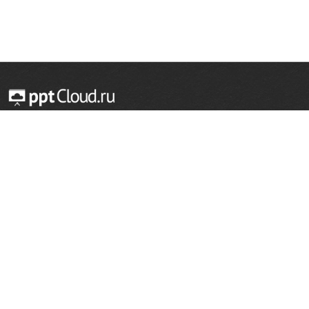
© 2014 — 2026 Облачный хостинг презентаций
Email:
support@pptcloud.ru
Проект
Популярные разделы
О сайте
ОБЖ
История
Химия
Как сделать презентацию
Физкультура
Астрономия
Правообладателям
География
Биология
Форма обратной связи
Иностранные языки
Сообщить об ошибке
Шаблоны для презентаций