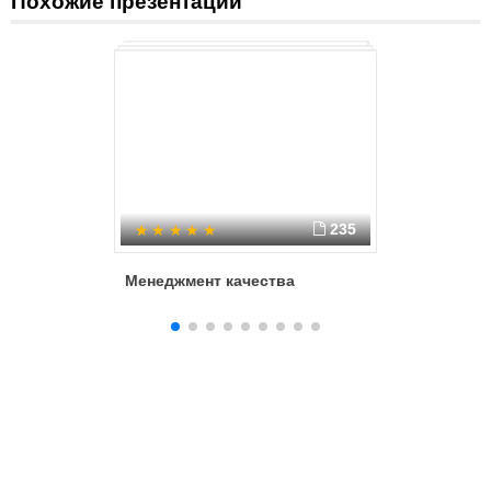
Похожие презентации
235
Менеджмент качества
Внутрен