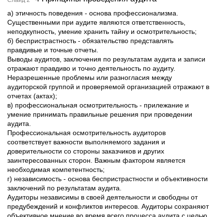
Слайд 2
а) этичность поведения - основа профессионализма.
Существенными при аудите являются ответственность,
неподкупность, умение хранить тайну и осмотрительность;
б) беспристрастность - обязательство представлять
правдивые и точные отчеты.
Выводы аудитов, заключения по результатам аудита и записи
отражают правдиво и точно деятельность по аудиту.
Неразрешенные проблемы или разногласия между
аудиторской группой и проверяемой организацией отражают в
отчетах (актах);
в) профессиональная осмотрительность - прилежание и
умение принимать правильные решения при проведении
аудита.
Профессиональная осмотрительность аудиторов
соответствует важности выполняемого задания и
доверительности со стороны заказчиков и других
заинтересованных сторон. Важным фактором является
необходимая компетентность;
г) независимость - основа беспристрастности и объективности
заключений по результатам аудита.
Аудиторы независимы в своей деятельности и свободны от
предубеждений и конфликтов интересов. Аудиторы сохраняют
объективное мнение во время всего процесса аудита с целью