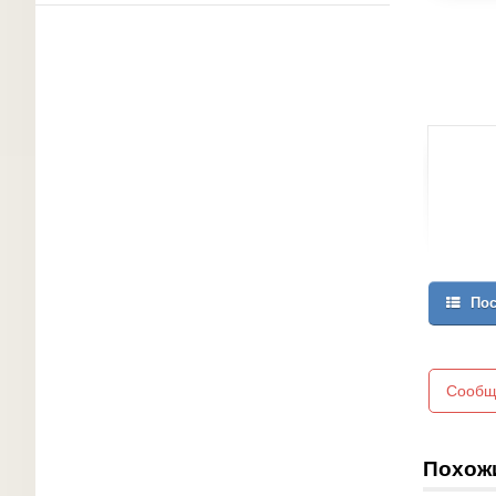
Пос
Сообщ
Похож