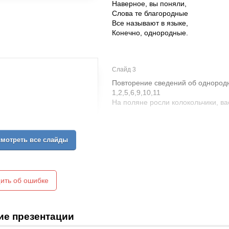
Наверное, вы поняли,
Слова те благородные
Все называют в языке,
Конечно, однородные.
Слайд 3
Повторение сведений об однород
1,2,5,6,9,10,11
На поляне росли колокольчики, ва
мотреть все слайды
ить об ошибке
ие презентации