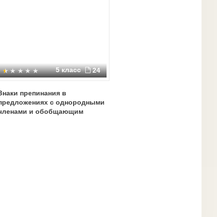
5 класс
24
Знаки препинания в
предложениях с однородными
членами и обобщающим
словом