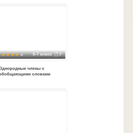
5-7 класс
7
Однородные члены с
обобщающими словами