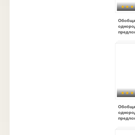
Обобща
одноро
предло
Обобща
одноро
предло