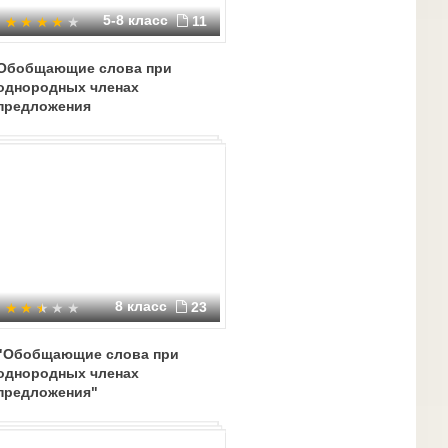
5-8 класс
11
Обобщающие слова при
однородных членах
предложения
8 класс
23
"Обобщающие слова при
однородных членах
предложения"