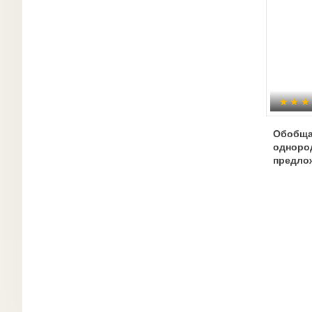
Обобща
одноро
предло