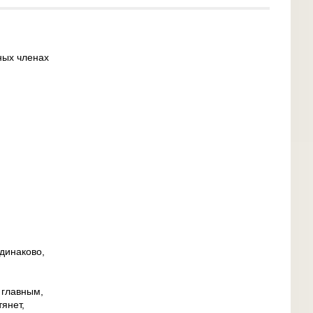
ых членах
одинаково,
 главным,
тянет,