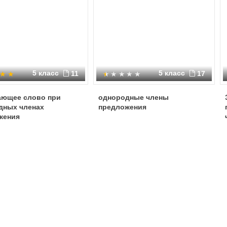
5 класс
5 класс
11
17
ющее слово при
однородные члены
дных членах
предложения
жения