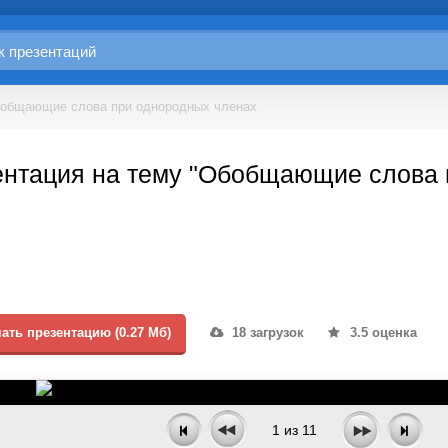
общающие слова при однородных членах
ентация на тему "Обобщающие слова 
ать презентацию (0.27 Мб)
18 загрузок
3.5 оценка
1
из
11