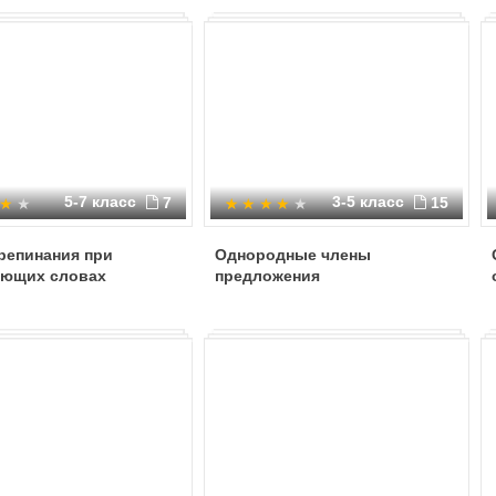
5-7 класс
3-5 класс
7
15
репинания при
Однородные члены
ющих словах
предложения