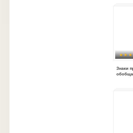
Знаки п
обобща