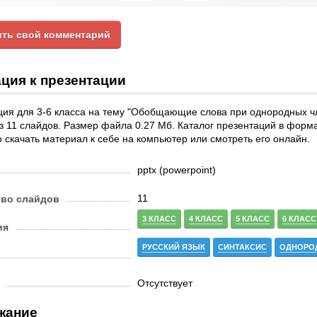
ть свой комментарий
ция к презентации
ия для 3-6 класса на тему "Обобщающие слова при однородных чл
з 11 слайдов. Размер файла 0.27 Мб. Каталог презентаций в форм
 скачать материал к себе на компьютер или смотреть его онлайн.
pptx (powerpoint)
11
тво слайдов
3 КЛАСС
4 КЛАСС
5 КЛАСС
6 КЛАСС
ия
РУССКИЙ ЯЗЫК
СИНТАКСИС
ОДНОРО
Отсутствует
жание