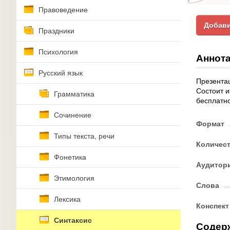
Правоведение
Добави
Праздники
Психология
Аннота
Русский язык
Презентац
Состоит и
Грамматика
бесплатно
Сочинение
Формат
Типы текста, речи
Количес
Фонетика
Аудитор
Этимология
Слова
Лексика
Конспект
Синтаксис
Содер