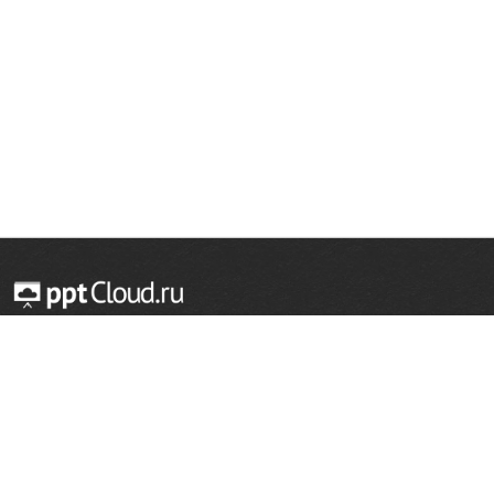
© 2014 — 2026 Облачный хостинг презентаций
Email:
support@pptcloud.ru
Проект
Популярные разделы
О сайте
ОБЖ
История
Химия
Как сделать презентацию
Физкультура
Астрономия