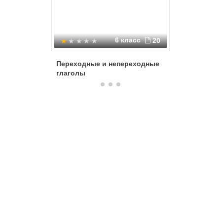
6 класс
20
Переходные и непереходные
Переход
глаголы
глаголы