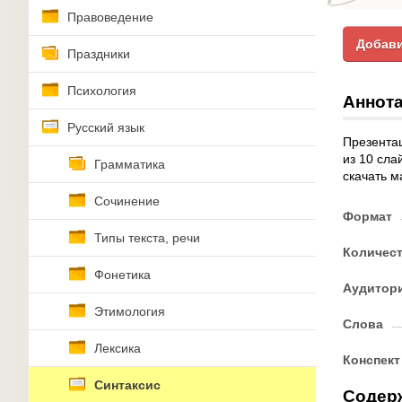
Правоведение
Добави
Праздники
Психология
Аннота
Русский язык
Презентац
из 10 сла
Грамматика
скачать м
Сочинение
Формат
Типы текста, речи
Количес
Фонетика
Аудитор
Этимология
Слова
Лексика
Конспект
Синтаксис
Содер