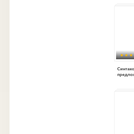
Синтак
предло