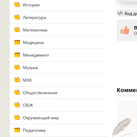
История
Код д
Литература
В
Математика
О
Медицина
Менеджмент
Музыка
МХК
Комме
Обществознание
ОБЖ
Окружающий мир
Педагогика