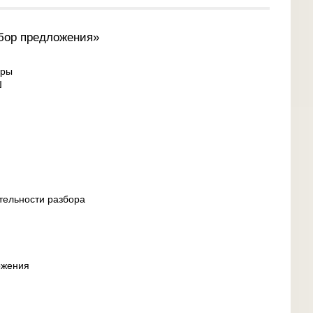
бор предложения»
уры
Ш
тельности разбора
ожения