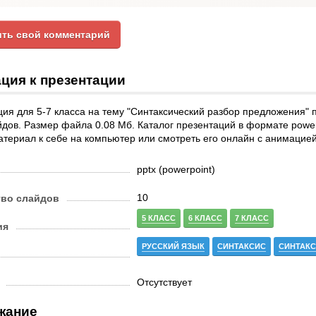
ть свой комментарий
ция к презентации
ия для 5-7 класса на тему "Синтаксический разбор предложения" п
йдов. Размер файла 0.08 Мб. Каталог презентаций в формате powe
атериал к себе на компьютер или смотреть его онлайн с анимацией
pptx (powerpoint)
10
тво слайдов
5 КЛАСС
6 КЛАСС
7 КЛАСС
ия
РУССКИЙ ЯЗЫК
СИНТАКСИС
СИНТАКС
Отсутствует
жание