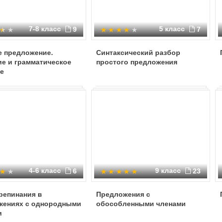
7-8 класс
5 класс
9
7
е предложение.
Синтаксический разбор
е и грамматическое
простого предложения
е
4-6 класс
9 класс
6
23
репинания в
Предложения с
жениях с однородными
обособленными членами
и