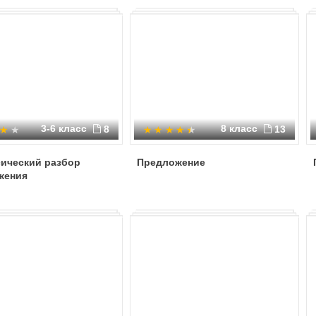
3-6 класс
8 класс
8
13
сический разбор
Предложение
жения