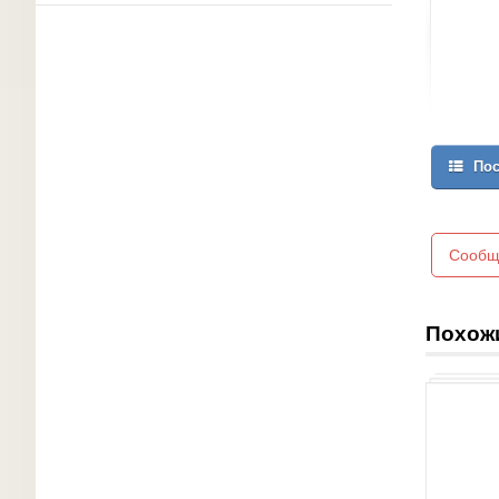
Пос
Сообщ
Похож