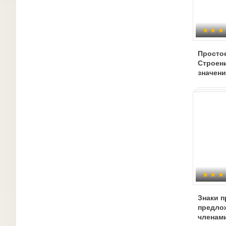
Просто
Строени
значени
Знаки п
предло
членам