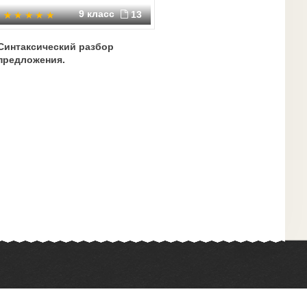
9 класс
13
Синтаксический разбор
предложения.
Химия
Физкультура