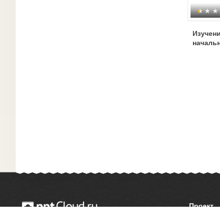
Изучени
началь
Проект
О сайте