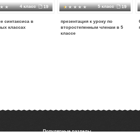
4 класс
5 класс
19
19
е синтаксиса в
презентация к уроку по
ных классах
второстепенным членам в 5
классе
Популярные разделы
ОБЖ
История