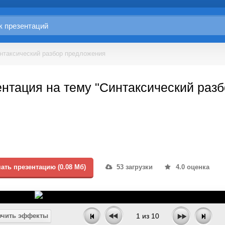
нтаксический разбор предложения
нтация на тему "Синтаксический раз
ать презентацию (0.08 Мб)
53 загрузки
4.0 оценка
чить эффекты
1
из
10