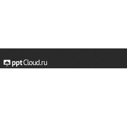
© 2014 — 2026 Облачный хостинг презентаций
Email:
support@pptcloud.ru
Проект
Популярные разделы
О сайте
ОБЖ
История
Химия
Как сделать презентацию
Физкультура
Астрономия
Правообладателям
География
Биология