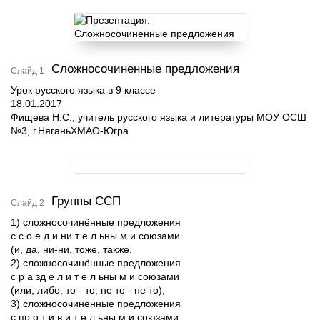
Сложносочиненные предложения
Слайд 1
Урок русского языка в 9 классе
18.01.2017
Фищева Н.С., учитель русского языка и литературы МОУ ОСШ
№3, г.НяганьХМАО-Югра
Группы ССП
Слайд 2
1) сложносочинённые предложения
с с о е д и ни т е л ьны м и союзами
(и, да, ни-ни, тоже, также,
2) сложносочинённые предложения
с р а зд е л и т е л ьны м и союзами
(или, либо, то - то, не то - не то);
3) сложносочинённые предложения
с пр о т и в и т е л ьны м и союзами