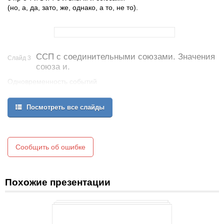
(но, а, да, зато, же, однако, а то, не то).
ССП с соединительными союзами. Значения
Слайд 3
союза и.
Одновременность событий
Урожайный сгибается колос, и пшеница стеною встаёт, и
подруги серебряный голос нашу звонкую песню поёт. (Л. К.)
Посмотреть все слайды
Последовательность событий
Ямщик свистнул, и лошади поскакали. (П.)
Значение следствия
Потёмки между тем всё более сгущались, ипред­меты теряли
Сообщить об ошибке
свои контуры. (Ч.)
Похожие презентации