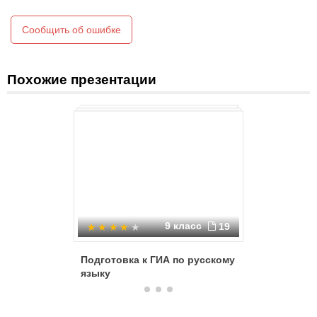
4
5
Далее ►
Сообщить об ошибке
Похожие презентации
1
0
2
0
3
9 класс
19
0
Подготовка к ГИА по русскому
Тренажер
языку
языку - т
4
1