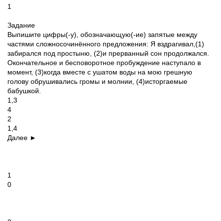
1
Задание
Выпишите цифры(-у), обозначающую(-ие) запятые между
частями сложносочинённого предложения: Я вздрагивал,(1)
забирался под простыню, (2)и прерванный сон продолжался.
Окончательное и бесповоротное пробуждение наступало в
момент, (3)когда вместе с ушатом воды на мою грешную
голову обрушивались громы и молнии, (4)исторгаемые
бабушкой.
1,3
4
2
1,4
Далее ►
1
0