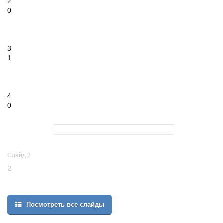
2
0
3
1
4
0
Слайд 3
2
Задание
Посмотреть все слайды
1
2,3