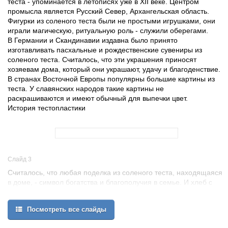
теста - упоминается в летописях уже в XII веке. Центром
промысла является Русский Север, Архангельская область.
Фигурки из соленого теста были не простыми игрушками, они
играли магическую, ритуальную роль - служили оберегами.
В Германии и Скандинавии издавна было принято
изготавливать пасхальные и рождественские сувениры из
соленого теста. Считалось, что эти украшения приносят
хозяевам дома, который они украшают, удачу и благоденствие.
В странах Восточной Европы популярны большие картины из
теста. У славянских народов такие картины не
раскрашиваются и имеют обычный для выпечки цвет.
История тестопластики
Слайд 3
Считалось, что любая поделка из соленого теста, находящаяся
в доме, - символ богатства и благополучия в семье. И хлеб с
солью будут всегда на столе. Вот почему эти фигурки нередко
называли очень просто -"хлебосол".
Посмотреть все слайды
Возрождение этой старой народной традиции расширило
применение соленого теста. Оно оказалось прекрасным