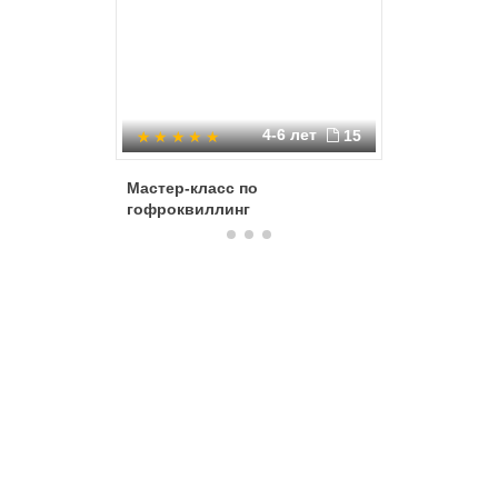
4-6 лет
15
Мастер-класс по
Народна
гофроквиллинг