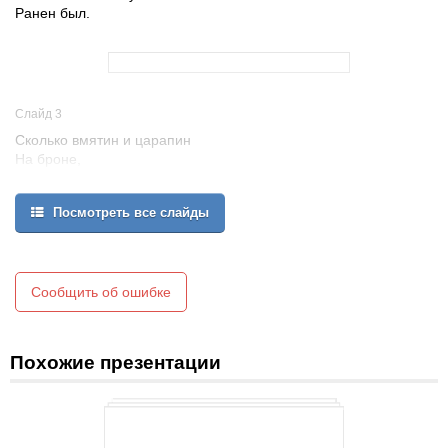
Ранен был.
Слайд 3
Сколько вмятин и царапин
На броне,
Он сражался по-геройски
На войне.
Посмотреть все слайды
Сообщить об ошибке
Похожие презентации