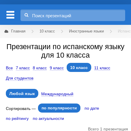
Главная
10 класс
Иностранные языки
Испанс
Презентации по испанскому языку
для 10 класса
10 класс
Все
7 класс
8 класс
9 класс
11 класс
Для студентов
Любой язык
Международный
по популярности
по дате
Сортировать —
по рейтингу
по актуальности
Всего 1 презентация