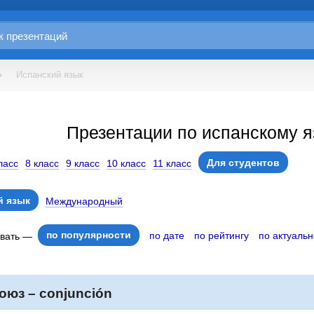
Испанский язык
Презентации по испанскому я
Для студентов
ласс
8 класс
9 класс
10 класс
11 класс
 язык
Международный
по популярности
по дате
по рейтингу
по актуальн
овать —
оюз – conjunción