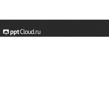
© 2014 — 2026 Облачный хостинг презентаций
Email:
support@pptcloud.ru
Проект
Популярные разделы
О сайте
ОБЖ
История
Химия
Как сделать презентацию
Физкультура
Астрономия
Правообладателям
География
Биология
Форма обратной связи
Иностранные языки
Сообщить об ошибке
Шаблоны для презентаций