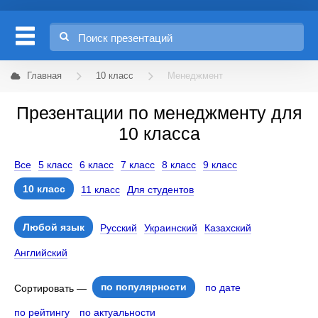
Главная
10 класс
Менеджмент
Презентации по менеджменту для
10 класса
Все
5 класс
6 класс
7 класс
8 класс
9 класс
10 класс
11 класс
Для студентов
Любой язык
Русский
Украинский
Казахский
Английский
по популярности
по дате
Сортировать —
по рейтингу
по актуальности