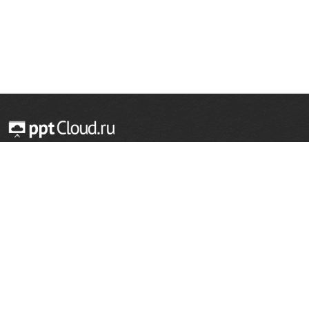
© 2014 — 2026 Облачный хостинг презентаций
Email:
support@pptcloud.ru
Проект
Популярные разделы
О сайте
ОБЖ
История
Химия
Как сделать презентацию
Физкультура
Астрономия
Правообладателям
География
Биология
Форма обратной связи
Иностранные языки