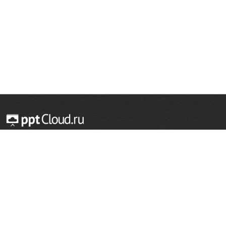
© 2014 — 2026 Облачный хостинг презентаций
Email:
support@pptcloud.ru
Проект
Популярные разделы
О сайте
ОБЖ
История
Химия
Как сделать презентацию
Физкультура
Астрономия
Правообладателям