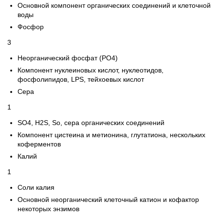
Основной компонент органических соединений и клеточной
воды
Фосфор
3
Неорганический фосфат (PO4)
Компонент нуклеиновых кислот, нуклеотидов,
фосфолипидов, LPS, тейхоевых кислот
Сера
1
SO4, H2S, So, сера органических соединений
Компонент цистеина и метионина, глутатиона, нескольких
коферментов
Калий
1
Соли калия
Основной неорганический клеточный катион и кофактор
некоторых энзимов