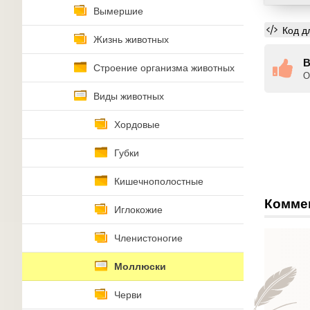
Вымершие
Код д
Жизнь животных
В
Строение организма животных
О
Виды животных
Хордовые
Губки
Кишечнополостные
Комме
Иглокожие
Членистоногие
Моллюски
Черви