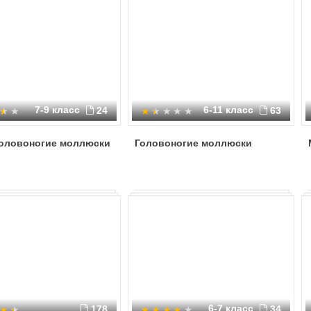
7-9 класс
6-11 класс
24
63
Головоногие моллюски
Головоногие моллюски
6-7 класс
178
34