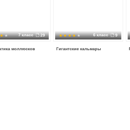
7 класс
6 класс
29
9
атика моллюсков
Гигантские кальмары