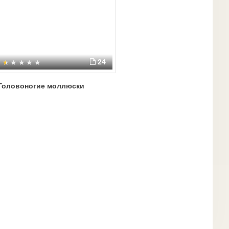
24
Головоногие моллюски