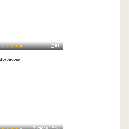
51
Моллюски
7 класс
16