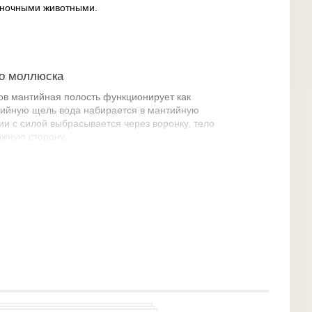
оночными животными.
го моллюска
гов мантийная полость функционирует как
тийную щель вода набирается в мантийную
ии с силой выбрасывается через воронку, тело
жную сторону.