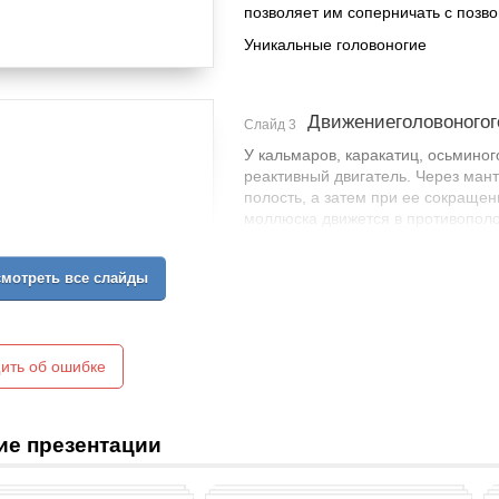
позволяет им соперничать с позв
Уникальные головоногие
Движениеголовоного
Слайд 3
У кальмаров, каракатиц, осьмино
реактивный двигатель. Через ман
полость, а затем при ее сокращен
моллюска движется в противополо
мотреть все слайды
ить об ошибке
ие презентации