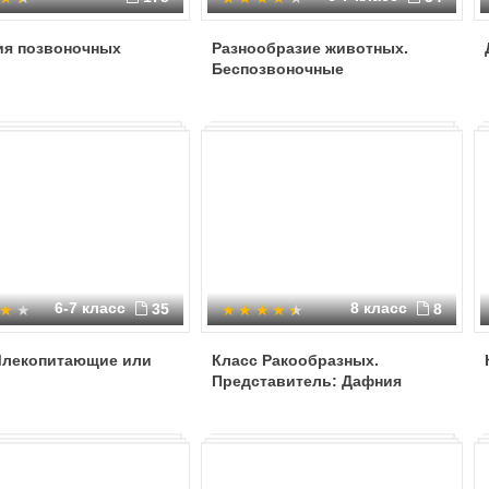
ия позвоночных
Разнообразие животных.
Беспозвоночные
6-7 класс
8 класс
35
8
Млекопитающие или
Класс Ракообразных.
Представитель: Дафния