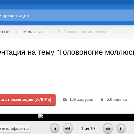
отных
Моллюски
Головоногие моллюски
нтация на тему "Головоногие моллюск
ать презентацию (0.78 Мб)
139 загрузок
5.0 оценка
чить эффекты
1
из
10