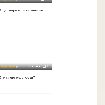
Двустворчатые моллюски
7 класс
8
Кто такие моллюски?