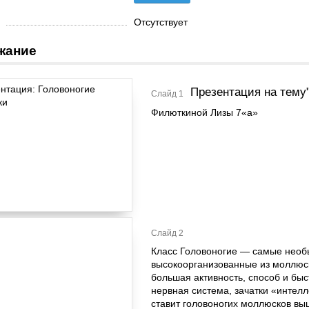
Отсутствует
жание
Презентация на тему
Слайд 1
Филюткиной Лизы 7«а»
Слайд 2
Класс Головоногие — самые необ
высокоорганизованные из моллюс
большая активность, способ и бы
нервная система, зачатки «интел
ставит головоногих моллюсков вы