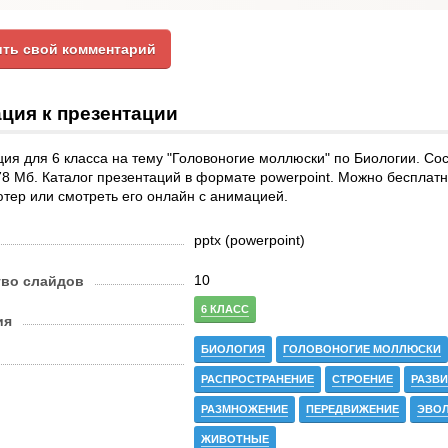
ть свой комментарий
ция к презентации
ия для 6 класса на тему "Головоногие моллюски" по Биологии. Сос
8 Мб. Каталог презентаций в формате powerpoint. Можно бесплатн
тер или смотреть его онлайн с анимацией.
pptx (powerpoint)
10
тво слайдов
6 КЛАСС
ия
БИОЛОГИЯ
ГОЛОВОНОГИЕ МОЛЛЮСКИ
РАСПРОСТРАНЕНИЕ
СТРОЕНИЕ
РАЗВИ
РАЗМНОЖЕНИЕ
ПЕРЕДВИЖЕНИЕ
ЭВО
ЖИВОТНЫЕ