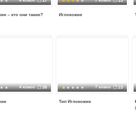
6 класс
7 класс
17
15
ие – кто они такие?
Иглокожие
4 класс
7 класс
38
15
жие
Тип Иглокожие