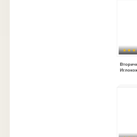
Вторич
Иглоко