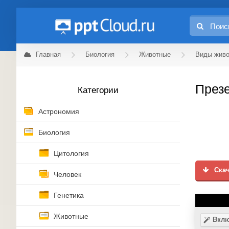
Главная
Биология
Животные
Виды жив
Презе
Категории
Астрономия
Биология
Цитология
Скач
Человек
Генетика
Животные
Вклю