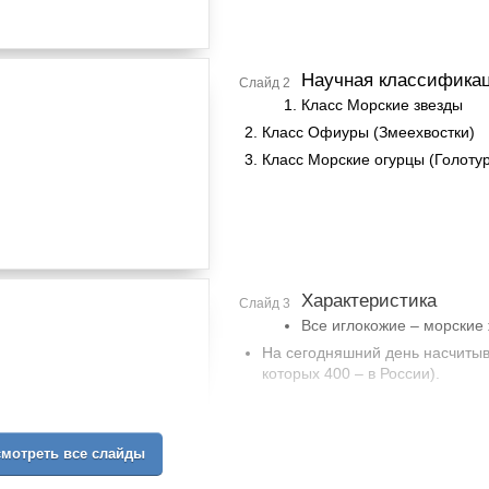
Научная классифика
Слайд 2
Класс Морские звезды
Класс Офиуры (Змеехвостки)
Класс Морские огурцы (Голоту
Характеристика
Слайд 3
Все иглокожие – морские
На сегодняшний день насчитыв
которых 400 – в России).
мотреть все слайды