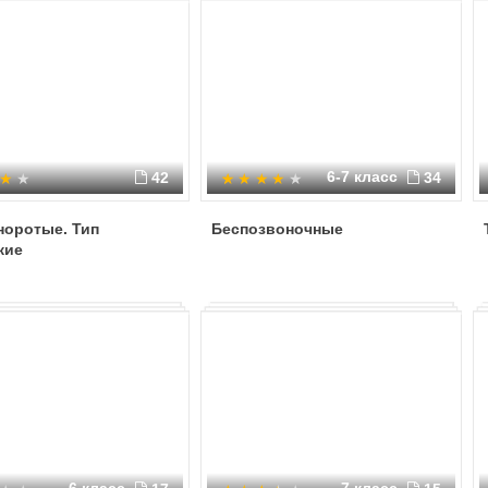
6-7 класс
42
34
норотые. Тип
Беспозвоночные
жие