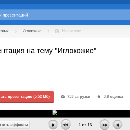
отных
Иглокожие
Иглокожие
нтация на тему "Иглокожие"
ать презентацию (5.52 Мб)
753 загрузки
3.8 оценка
чить эффекты
1
из
16