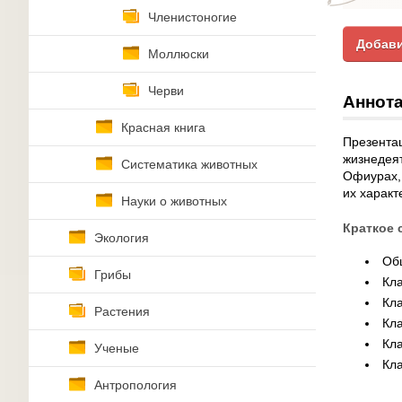
Членистоногие
Добави
Моллюски
Черви
Аннота
Красная книга
Презентац
жизнедеят
Систематика животных
Офиурах,
их характ
Науки о животных
Краткое 
Экология
Об
Грибы
Кла
Кл
Растения
Кла
Кл
Ученые
Кла
Антропология