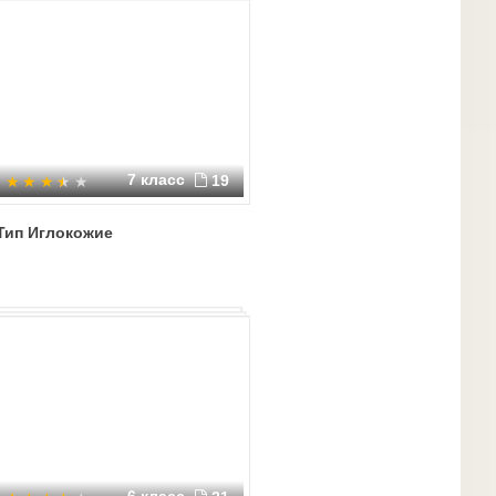
7 класс
19
Тип Иглокожие