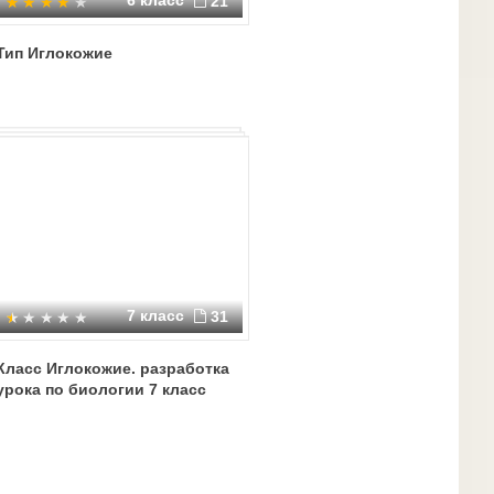
6 класс
21
Тип Иглокожие
7 класс
31
Класс Иглокожие. разработка
урока по биологии 7 класс