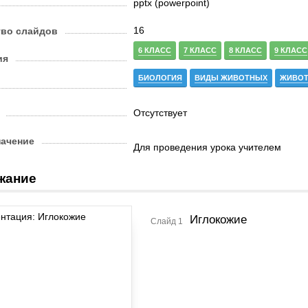
pptx (powerpoint)
16
тво слайдов
6 КЛАСС
7 КЛАСС
8 КЛАСС
9 КЛАСС
ия
БИОЛОГИЯ
ВИДЫ ЖИВОТНЫХ
ЖИВО
Отсутствует
начение
Для проведения урока учителем
жание
Иглокожие
Слайд 1