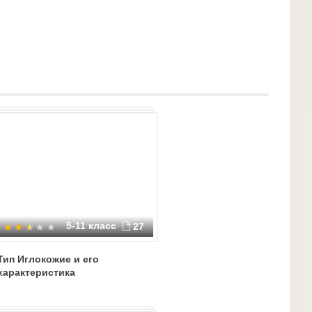
5-11 класс
27
Тип Иглокожие и его
характеристика