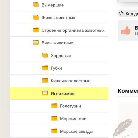
Вымершие
Код д
Жизнь животных
В
Строение организма животных
О
Виды животных
Хордовые
Губки
Кишечнополостные
Комме
Иглокожие
Голотурии
Морские ежи
Морские звезды