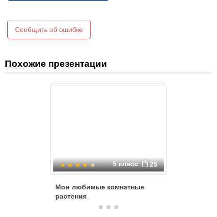
растений ядовит. Диффенбахия может вырасти до 2 м.
Сообщить об ошибке
Цветение Диффенбахии
Похожие презентации
5 класс
25
Мои любимые комнатные
Мир раст
растения