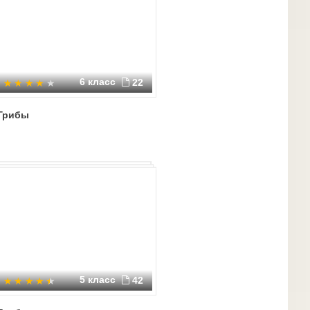
6 класс
22
Грибы
5 класс
42