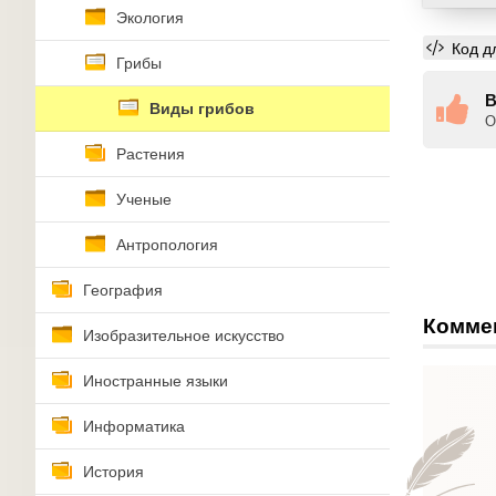
Экология
Код д
Грибы
В
Виды грибов
О
Растения
Ученые
Антропология
География
Комме
Изобразительное искусство
Иностранные языки
Информатика
История