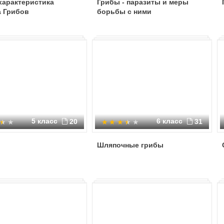
характеристика
Грибы - паразиты и меры
а Грибов
борьбы с ними
5 класс
6 класс
20
31
Шляпочные грибы