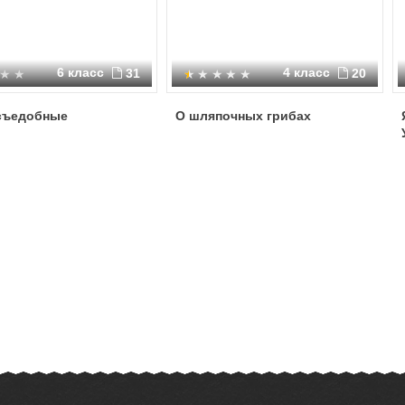
6 класс
4 класс
31
20
съедобные
О шляпочных грибах