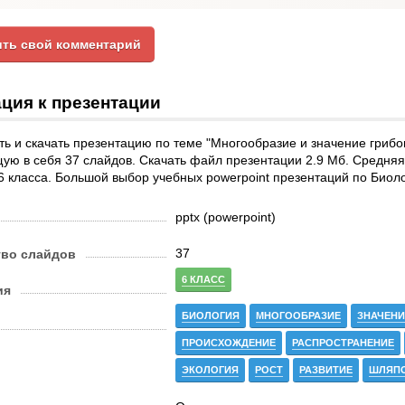
ть свой комментарий
ция к презентации
ь и скачать презентацию по теме "Многообразие и значение грибо
ю в себя 37 слайдов. Скачать файл презентации 2.9 Мб. Средняя о
6 класса. Большой выбор учебных powerpoint презентаций по Биол
pptx (powerpoint)
37
тво слайдов
6 КЛАСС
ия
БИОЛОГИЯ
МНОГООБРАЗИЕ
ЗНАЧЕНИ
ПРОИСХОЖДЕНИЕ
РАСПРОСТРАНЕНИЕ
ЭКОЛОГИЯ
РОСТ
РАЗВИТИЕ
ШЛЯП