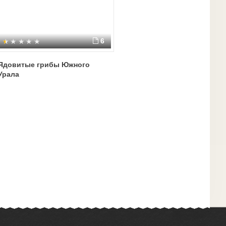
6
Ядовитые грибы Южного
Урала