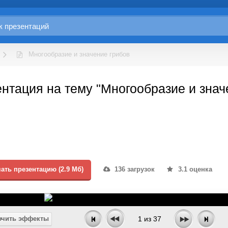
Многообразие и значение грибов
нтация на тему "Многообразие и знач
ать презентацию (2.9 Мб)
136 загрузок
3.1 оценка
чить эффекты
1
из
37