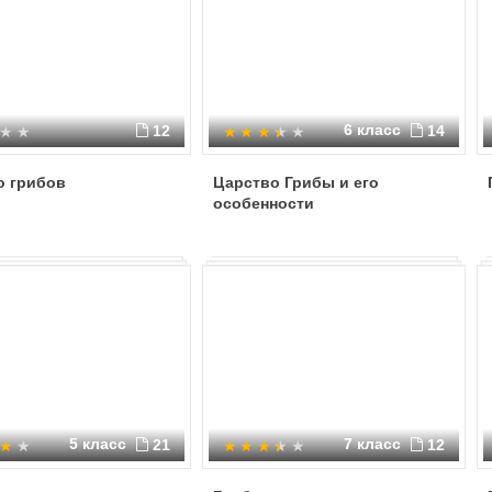
6 класс
12
14
о грибов
Царство Грибы и его
особенности
5 класс
7 класс
21
12