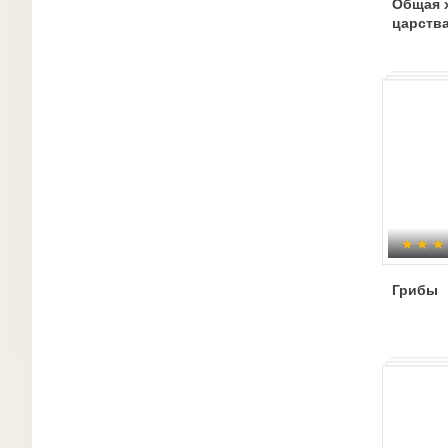
Общая 
царств
Грибы