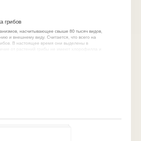
а грибов
ганизмов, насчитывающее свыше 80 тысяч видов,
нию и внешнему виду. Считается, что всего на
ибов. В настоящее время они выделены в
личие от растений грибы не имеют хлорофилла и
стороны, грибы имеют жёсткую клеточную стенку,
 растения, не способны передвигаться. Наука,
ологией.