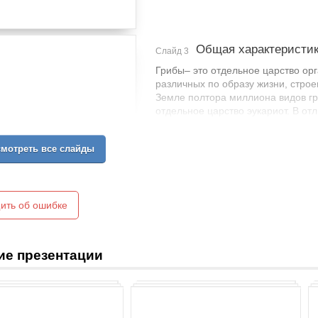
Общая характеристик
Слайд 3
Грибы– это отдельное царство ор
различных по образу жизни, строе
Земле полтора миллиона видов гр
отдельное царство эукариот. В от
питаются гетеротрофно. С другой 
а большинство из них также, как и
мотреть все слайды
изучающая грибы, называется мик
ить об ошибке
ие презентации