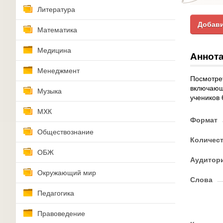
Литература
Добави
Математика
Медицина
Аннота
Менеджмент
Посмотрет
включающу
Музыка
учеников 
МХК
Формат
Обществознание
Количес
ОБЖ
Аудитор
Окружающий мир
Слова
Педагогика
Правоведение