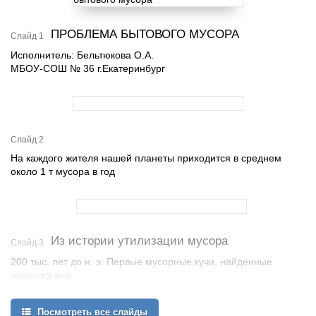
ПРОБЛЕМА БЫТОВОГО МУСОРА
Слайд 1
Исполнитель: Бельтюкова О.А.
МБОУ-СОШ № 36 г.Екатеринбург
Слайд 2
На каждого жителя нашей планеты приходится в среднем
около 1 т мусора в год
Из истории утилизации мусора
Слайд 3
200 тыс. лет до н. э. Первые мусорные кучи, найденные
археологами.
400 лет до н. э. В Афинах основана первая в истории
муниципальная свалка.
Посмотреть все слайды
200 год В Риме возникла городская служба по уборке мусора.