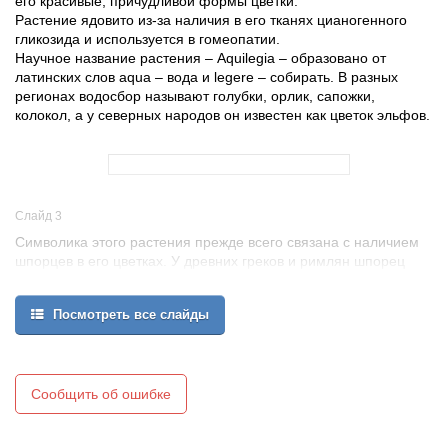
его красивые, причудливой формы цветки.
Растение ядовито из-за наличия в его тканях цианогенного
гликозида и используется в гомеопатии.
Научное название растения – Aquilegia – образовано от
латинских слов aqua – вода и legere – собирать. В разных
регионах водосбор называют голубки, орлик, сапожки,
колокол, а у северных народов он известен как цветок эльфов.
Слайд 3
Символика этого растения прежде всего связана с наличием
шпорцев в его цветках. У древних греков и римлян шпорец
ассоциировался с фаллосом, и потому водосбор считали
растением богини Афродиты (у греков) или Венеры (у римлян).
Посмотреть все слайды
Кельтам же цветки напоминали ключ, открывающий дверь в
потусторонний мир.
В эпоху раннего христианства, после падения Римской
империи, использование цветов в декоративных целях и в
сюжетах живописи считалось грехом, поскольку они
Сообщить об ошибке
ассоциировались с порочным и развратным Римом. Это
привело в упадок культуру цветов и садов. Только в VIII в., после