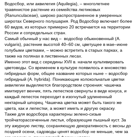
Водосбор, или аквилегия (Aquilegia), – многолетнее
травянистое растение из семейства лютиковых
(Ranunculaceae), широко распространенное в умеренных
широтах Северного полушария. Род Водосбор включает более
60 видов, из которых примерно 20 встречается на территории
России и сопредельных стран.
Самый обычный у нас вид – водосбор обыкновенный (A.
vulgaris), растение высотой 40–60 см, цветущее в мае–июне
голубыми цветками, – можно встретить в старых парках, а
также на полянах в лиственных лесах.
Именно этот вид с середины XVII в. начали культивировать
цветоводы. Со временем в культуре появилось и множество
гибридных форм, общее название которых ныне – водосбор
гибридный (A. hybrida). Поникающие колокольчатые цветки
аквилегии выделяются благородством строения: чашечка
имитирует венчик, пять лепестков свернуты в виде конуса, и
каждый лепесток переходит в изогнутый удлиненный
нектарный шпорец. Чашечка цветка может быть такого же
цвета, как и лепестки, а может иметь и другую окраску.
Также для водосбора характерны зелено-сизые
тройчаторассеченные листья, образующие пышный куст. За
эту ажурную листву, сохраняющую декоративность с весны до
поздней осени, садоводы ценят водосбор не меньше, чем за