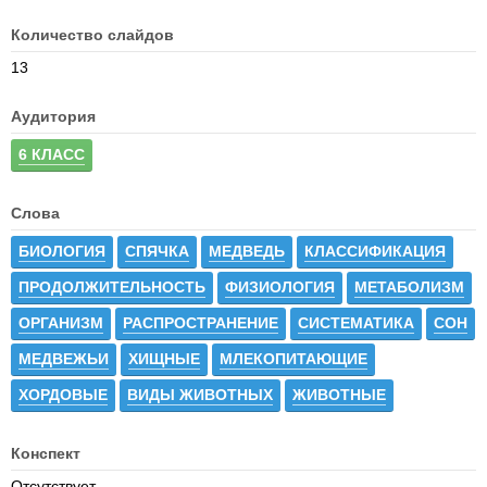
Количество слайдов
13
Аудитория
6 КЛАСС
Слова
БИОЛОГИЯ
СПЯЧКА
МЕДВЕДЬ
КЛАССИФИКАЦИЯ
ПРОДОЛЖИТЕЛЬНОСТЬ
ФИЗИОЛОГИЯ
МЕТАБОЛИЗМ
ОРГАНИЗМ
РАСПРОСТРАНЕНИЕ
СИСТЕМАТИКА
СОН
МЕДВЕЖЬИ
ХИЩНЫЕ
МЛЕКОПИТАЮЩИЕ
ХОРДОВЫЕ
ВИДЫ ЖИВОТНЫХ
ЖИВОТНЫЕ
Конспект
Отсутствует