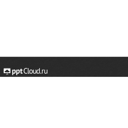
© 2014 — 2026 Облачный хостинг презентаций
Email:
support@pptcloud.ru
Проект
Популярные разделы
О сайте
ОБЖ
История
Химия
Как сделать презентацию
Физкультура
Астрономия