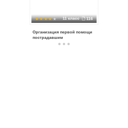
11 класс
116
Организация первой помощи
Красота
пострадавшим