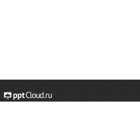
© 2014 — 2026 Облачный хостинг презентаций
Email:
support@pptcloud.ru
Проект
Популярные разделы
О сайте
ОБЖ
История
Химия