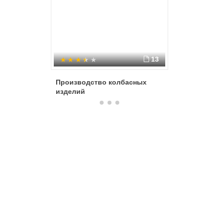
13
Производство колбасных
Рынки тр
изделий
микроэк