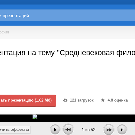
софия
ентация на тему "Средневековая фил
ать презентацию (1.62 Мб)
121 загрузок
4.8 оценка
чить эффекты
1
из
52