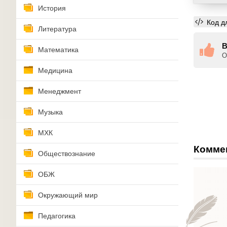
История
Код д
Литература
В
Математика
О
Медицина
Менеджмент
Музыка
МХК
Комме
Обществознание
ОБЖ
Окружающий мир
Педагогика