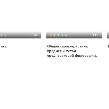
31
19
тика
Общая характеристика,
предмет и метод
средневековой философии.
Философия как служанка
богословия