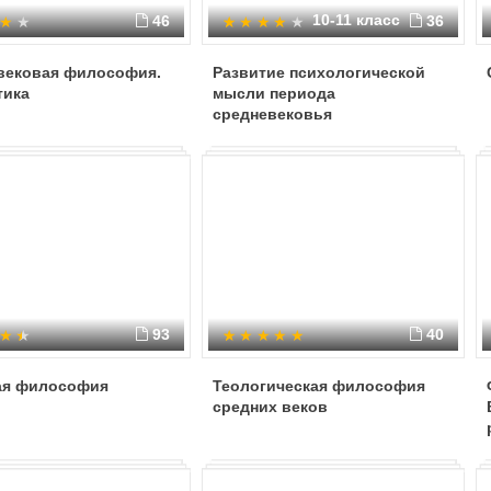
10-11 класс
46
36
вековая философия.
Развитие психологической
тика
мысли периода
средневековья
93
40
ая философия
Теологическая философия
средних веков