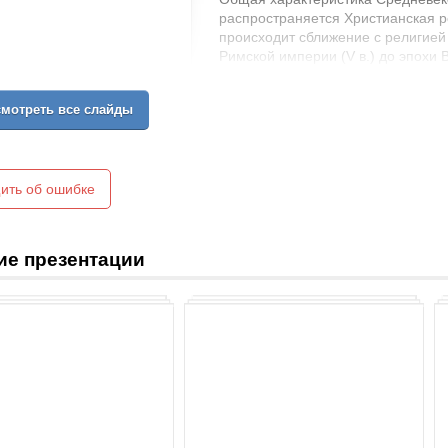
распространяется Христианская р
происходит сближение с религией 
Римской империи (V в.) до эпохи В
мотреть все слайды
ить об ошибке
ие презентации