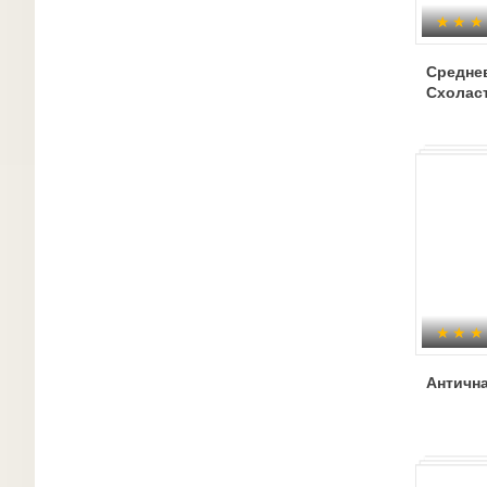
Средне
Схолас
Античн