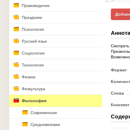
Правоведение
Добави
Праздники
Психология
Аннота
Русский язык
Смотреть
Презентац
Социология
Возможнос
Технология
Формат
Физика
Количес
Физкультура
Слова
Философия
Конспект
Современная
Содер
Средневековая