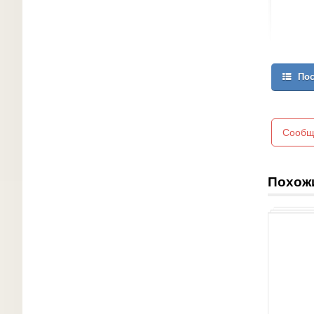
Пос
Сообщ
Похож