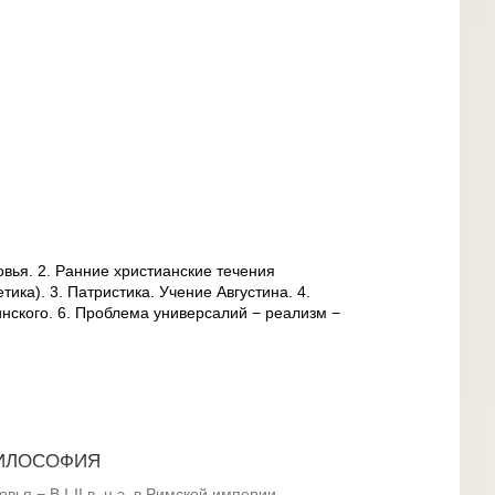
вья. 2. Ранние христианские течения
тика). 3. Патристика. Учение Августина. 4.
инского. 6. Проблема универсалий − реализм −
ИЛОСОФИЯ
ья − В I-II в. н.э. в Римской империи