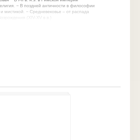
елигия. − В поздней античности в философии
и мистикой. − Средневековье – от распада
озрождения (XIV-XV в.в.)